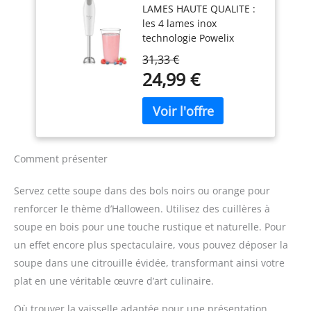
LAMES HAUTE QUALITE :
rapide - Blanc
pratique et efficace : Le
les 4 lames inox
couteau QuattroBlade en
technologie Powelix
inox à 4 lames assure un
offrent une performance
mélange lisse et
31,33 €
de mixage durable dans
homogène, avec moins
24,99 €
le temps et des résultats
d’éclaboussures et un
30 % plus rapides* ;
mixage plus rapide
*comparé à notre
Accessoire polyvalent
technologie 2 lames
inclus : Le mixeur est
classique MOTEUR
livré avec un gobelet
PUISSANT : 600 W pour
pratique pour mesurer et
Comment présenter
des résultats rapides et
mixer directement les
des performances de
ingrédients, simplifiant la
Servez cette soupe dans des bols noirs ou orange pour
mixage optimales
préparation des repas
renforcer le thème d’Halloween. Utilisez des cuillères à
MIXEUR FACILE À
Contenu de la livraison :
soupe en bois pour une touche rustique et naturelle. Pour
CONTRÔLER : poignée
Mixeur plongeant
ergonomique avec
ErgoMixx 600 W avec 2
un effet encore plus spectaculaire, vous pouvez déposer la
déclenchement
vitesses et gobelet
soupe dans une citrouille évidée, transformant ainsi votre
progressif de deux
doseur
plat en une véritable œuvre d’art culinaire.
vitesses, afin de maîtriser
la texture de vos
Où trouver la vaisselle adaptée pour une présentation