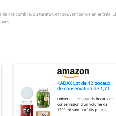
 de concombre, ou tarator, est souvent servie en entrée. El
tives.
KADAX Lot de 12 bocaux
de conservation de 1,7 l
avec couvercle à visser
Universel : les grands bocaux de
Ø89 - Grands bocaux de
conservation d'un volume de
conserve avec large
1700 ml sont parfaits pour la
ouverture pour la
mise en conserve. Nos bocaux
conservation des