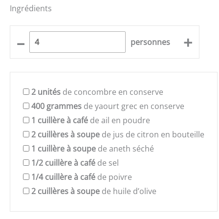
Ingrédients
–
+
personnes
2
unités
de concombre en conserve
400
grammes
de yaourt grec en conserve
1
cuillère à café
de ail en poudre
2
cuillères à soupe
de jus de citron en bouteille
1
cuillère à soupe
de aneth séché
1/2
cuillère à café
de sel
1/4
cuillère à café
de poivre
2
cuillères à soupe
de huile d’olive