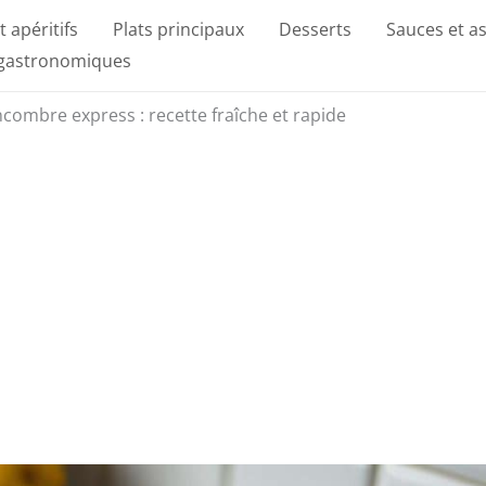
t apéritifs
Plats principaux
Desserts
Sauces et a
 gastronomiques
combre express : recette fraîche et rapide