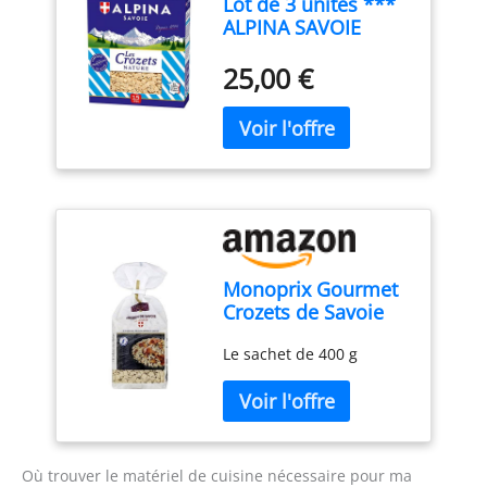
Lot de 3 unités ***
ALPINA SAVOIE
Crozets nature 400g
25,00 €
Monoprix Gourmet
Crozets de Savoie
au sarrasin - Le
Le sachet de 400 g
sachet de 400 g
Où trouver le matériel de cuisine nécessaire pour ma