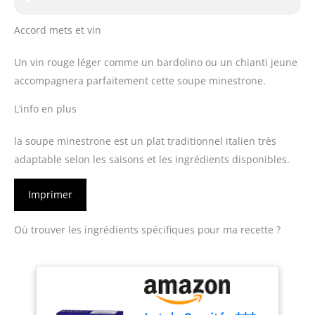
Accord mets et vin
Un vin rouge léger comme un bardolino ou un chianti jeune
accompagnera parfaitement cette soupe minestrone.
L’info en plus
la soupe minestrone est un plat traditionnel italien très
adaptable selon les saisons et les ingrédients disponibles.
Imprimer
Où trouver les ingrédients spécifiques pour ma recette ?