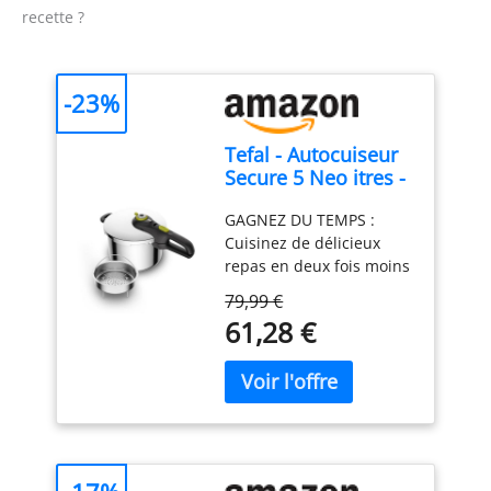
recette ?
-23%
Tefal - Autocuiseur
Secure 5 Neo itres -
Cuisinez - 6 L - Inox
GAGNEZ DU TEMPS :
Cuisinez de délicieux
repas en deux fois moins
de temps (par rapport à
79,99 €
un faitout Tefal
61,28 €
standard), grâce au
couvercle de cuisson
sous pression 2
PROGRAMMES DE
CUISSON : Programme
légumes pour préserver
les nutriments et