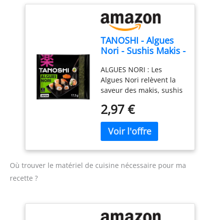
wasabi (本 山葵).
Emballage avec
Ingrédients: 100% wasabi
fermeture éclair : tous les
en poudre. Allergènes:
moyens ont été
sans allergènes.
TANOSHI - Algues
appliqués au meilleur de
Nori - Sushis Makis -
nos connaissances pour
7 feuilles - 18 g
empêcher les algues nori
ALGUES NORI : Les
de faire face à l'humidité.
Algues Nori relèvent la
Une fois ouvert, veuillez
saveur des makis, sushis
l'utiliser immédiatement.
et autres plats, en
Haute teneur en
2,97 €
apportant une texture à
protéines + haute teneur
la fois croustillante et
en fibres : pour affirmer
fondante
une forte teneur en
INCONTOURNABLE DE LA
protéines, (CE) n°
CUISINE NIPPONE :
1924/2006 nécessite un
Indispensables à
minimum de 20 % de la
Où trouver le matériel de cuisine nécessaire pour ma
l’élaboration des sushis
valeur énergétique des
recette ?
au Japon, les algues nori
aliments est fournie par
sont un élément clé de la
les protéines. Le test en
gastronomie japonaise
laboratoire Emma Basic
depuis le XVIIème siècle
Nori indique que 45,4 g