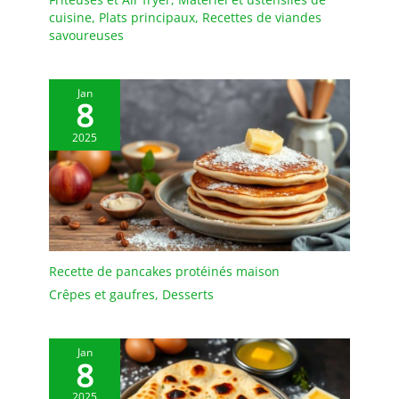
cuisine
,
Plats principaux
,
Recettes de viandes
savoureuses
Jan
8
2025
Recette de pancakes protéinés maison
Crêpes et gaufres
,
Desserts
Jan
8
2025