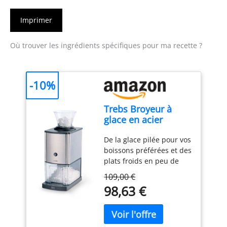
Imprimer
Où trouver les ingrédients spécifiques pour ma recette ?
-10%
Trebs Broyeur à
glace en acier
inoxydable idéal
De la glace pilée pour vos
pour les boissons
boissons préférées et des
gazeuses, les
plats froids en peu de
cocktails ou la
temps, de la glace pilée
préparation de
109,00 €
en quelques secondes
desserts froids (1 kg
98,63 €
avec le broyeur de glace
de glace pilée par
de Trebs La glace fendue
minute, capacité 3
est idéale pour les
litres, 80 watts)
boissons gazeuses, les