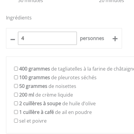
30 minutes
20 minutes
Ingrédients
–
+
personnes
400
grammes
de tagliatelles à la farine de châtaign
100
grammes
de pleurotes séchés
50
grammes
de noisettes
200
ml
de crème liquide
2
cuillères à soupe
de huile d’olive
1
cuillère à café
de ail en poudre
sel et poivre