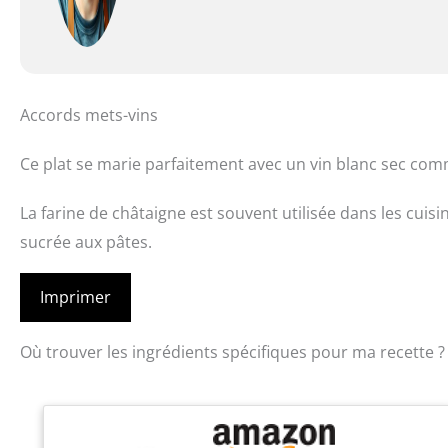
Accords mets-vins
Ce plat se marie parfaitement avec un vin blanc sec c
La farine de châtaigne est souvent utilisée dans les cuis
sucrée aux pâtes.
Imprimer
Où trouver les ingrédients spécifiques pour ma recette ?