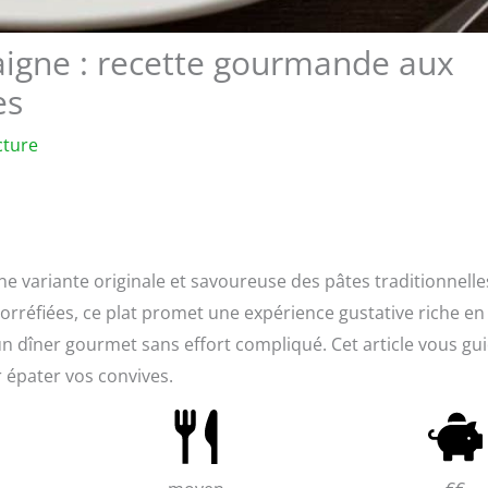
âtaigne : recette gourmande aux
es
cture
 une variante originale et savoureuse des pâtes traditionnelle
 torréfiées, ce plat promet une expérience gustative riche en
 un dîner gourmet sans effort compliqué. Cet article vous gu
r épater vos convives.