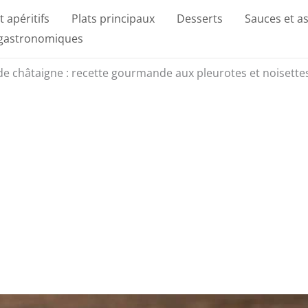
t apéritifs
Plats principaux
Desserts
Sauces et a
 gastronomiques
e de châtaigne : recette gourmande aux pleurotes et noisette