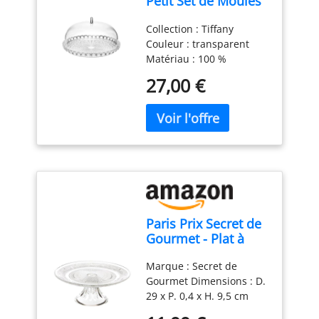
Petit Set de Moules
à Gâteau -
Collection : Tiffany
Transparent, Ø 30 x
Couleur : transparent
h16 cm - 19950100
Matériau : 100 %
plastique Produit officiel
27,00 €
Guzzini, fabriqué en
Italie depuis 1912 Poids
du colis: 1.02 kilograms
Paris Prix Secret de
Gourmet - Plat à
Gâteau sur Pied
Marque : Secret de
Renaissance 29cm
Gourmet Dimensions : D.
Transparent
29 x P. 0,4 x H. 9,5 cm
Matière : Verre Coloris :