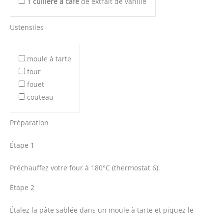
1
cuillère à café
de extrait de vanille
Ustensiles
moule à tarte
four
fouet
couteau
Préparation
Étape 1
Préchauffez votre four à 180°C (thermostat 6).
Étape 2
Étalez la pâte sablée dans un moule à tarte et piquez le