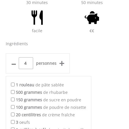
30 minutes
50 minutes
facile
€€
Ingrédients
–
+
personnes
1
rouleau
de pâte sablée
500
grammes
de rhubarbe
150
grammes
de sucre en poudre
100
grammes
de poudre de noisette
20
centilitres
de crème fraîche
3
oeufs