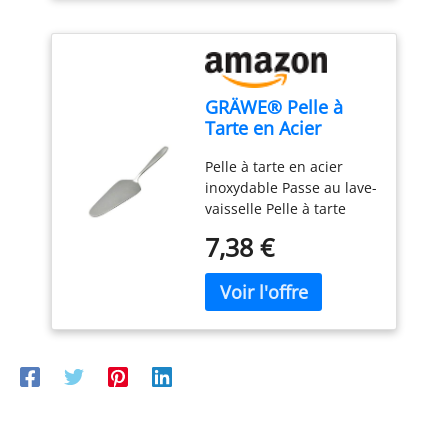
Facile à nettoyer - résiste
au lave-vaisselle
GRÄWE® Pelle à
Tarte en Acier
Inoxydable série
Pelle à tarte en acier
Königstein
inoxydable Passe au lave-
vaisselle Pelle à tarte
simple sans décor - Polie
7,38 €
à la main Matériau : acier
inoxydable chromé 18 %