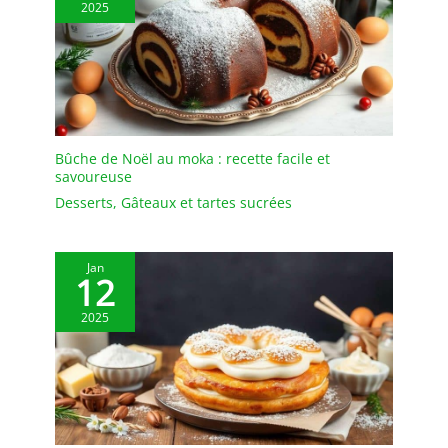
2025
Bûche de Noël au moka : recette facile et
savoureuse
Desserts
,
Gâteaux et tartes sucrées
Jan
12
2025