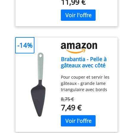
11,99 €
Transparent
-14%
Brabantia - Pelle à
gâteaux avec côté
tranchant - Jade
Pour couper et servir les
Green
gâteaux - grande lame
triangulaire avec bords
dentelés Bords
8,75 €
tranchants des deux
7,49 €
côtés. Convient aux
droitiers et aux gauchers
Facile à ranger - avec
boucle de suspension