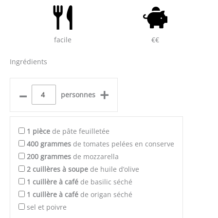
facile
€€
Ingrédients
–
+
personnes
1
pièce
de pâte feuilletée
400
grammes
de tomates pelées en conserve
200
grammes
de mozzarella
2
cuillères à soupe
de huile d’olive
1
cuillère à café
de basilic séché
1
cuillère à café
de origan séché
sel et poivre