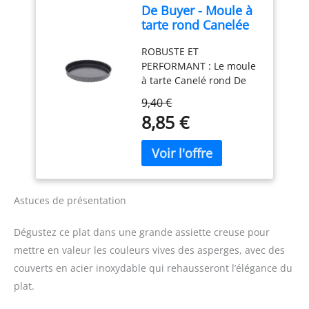
De Buyer - Moule à
l'aluminium classique
tarte rond Canelée
CUISSON PARFAITE :
en acier antiadhésif
diffusion homogène de
ROBUSTE ET
- Diamètre 20 cm -,
chaleur FABRIQUE EN
PERFORMANT : Le moule
Noir
ALUMINIUM 100%
à tarte Canelé rond De
RECYCLE : jusqu'à 2 fois
Buyer est le parfait
plus résistant que
9,40 €
moule pour les amateurs
l'aluminium traditionnel ;
8,85 €
de pâtisserie. Il prime
Alliage ultra écologique
par son design
nécessitant jusqu'à 95%
authentique, son bord
d'énergie en moins pour
droit et son fond fixe.
sa fabrication ECO-
CUISSON OPTIMALE :
RESPONSABLE : produit
L'acier de ce moule à
recyclable FACILE A
Astuces de présentation
tarte rond De Buyer
NETTOYER : compatible
permet une diffusion
lave-vaisselle FABRIQUE
Dégustez ce plat dans une grande assiette creuse pour
homogène de la chaleur,
EN France
mettre en valeur les couleurs vives des asperges, avec des
une cuisson uniforme et
couverts en acier inoxydable qui rehausseront l’élégance du
une caramélisation des
sucs pour des tartes,
plat.
tourtes ou quiches