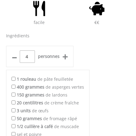
facile
€€
Ingrédients
–
+
personnes
1
rouleau
de pâte feuilletée
400
grammes
de asperges vertes
150
grammes
de lardons
20
centilitres
de crème fraîche
3
units
de œufs
50
grammes
de fromage râpé
1/2
cuillère à café
de muscade
sel et poivre