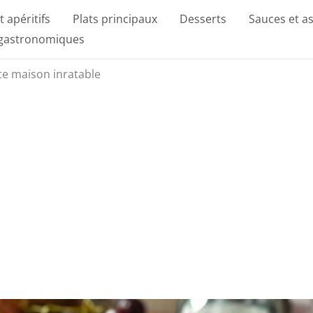
t apéritifs
Plats principaux
Desserts
Sauces et a
 gastronomiques
tte maison inratable