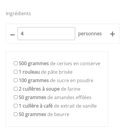
Ingrédients
–
+
personnes
500
grammes
de cerises en conserve
1
rouleau
de pâte brisée
100
grammes
de sucre en poudre
2
cuillères à soupe
de farine
50
grammes
de amandes effilées
1
cuillère à café
de extrait de vanille
50
grammes
de beurre