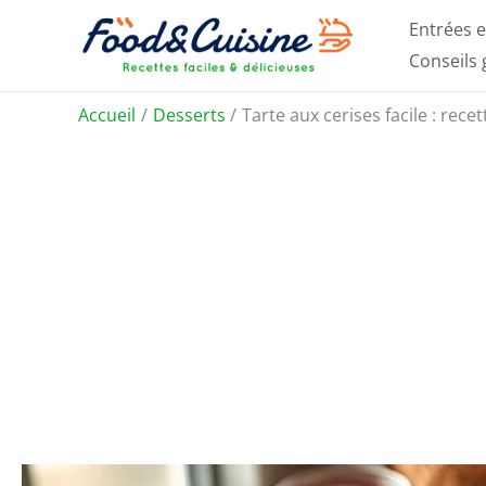
Aller
Entrées e
au
Conseils
contenu
Accueil
Desserts
Tarte aux cerises facile : rece