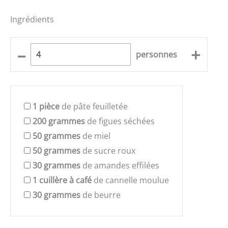
Ingrédients
–
+
personnes
1
pièce
de pâte feuilletée
200
grammes
de figues séchées
50
grammes
de miel
50
grammes
de sucre roux
30
grammes
de amandes effilées
1
cuillère à café
de cannelle moulue
30
grammes
de beurre