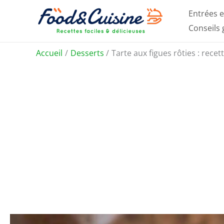
Aller
Entrées e
au
Conseils
contenu
Accueil
Desserts
Tarte aux figues rôties : rece