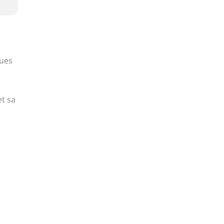
gues
et sa