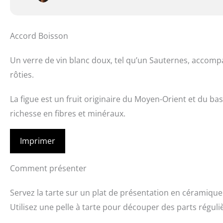
Accord Boisson
Un verre de vin blanc doux, tel qu’un Sauternes, accomp
rôties.
La figue est un fruit originaire du Moyen-Orient et du ba
richesse en fibres et minéraux.
Imprimer
Comment présenter
Servez la tarte sur un plat de présentation en céramique 
Utilisez une pelle à tarte pour découper des parts régulière