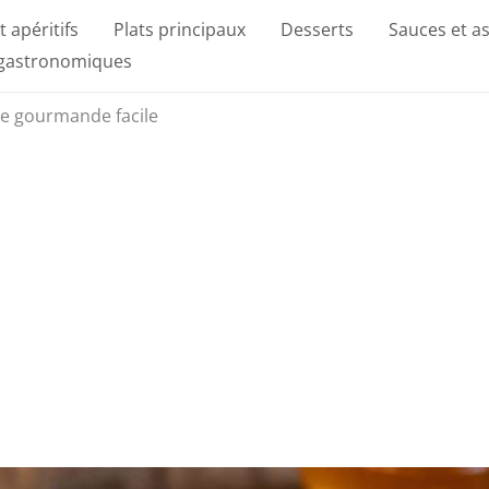
t apéritifs
Plats principaux
Desserts
Sauces et a
 gastronomiques
tte gourmande facile