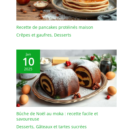
remplacement gratuit si
les plateaux arrivent
cassés
Recette de pancakes protéinés maison
Crêpes et gaufres
,
Desserts
Jan
10
2025
Bûche de Noël au moka : recette facile et
savoureuse
Desserts
,
Gâteaux et tartes sucrées