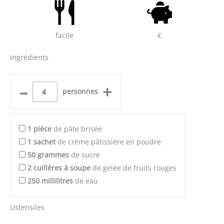
facile
€
Ingrédients
–
+
personnes
1
pièce
de pâte brisée
1
sachet
de crème pâtissière en poudre
50
grammes
de sucre
2
cuillères à soupe
de gelée de fruits rouges
250
millilitres
de eau
Ustensiles