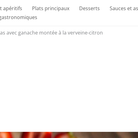
t apéritifs
Plats principaux
Desserts
Sauces et a
 gastronomiques
 bas avec ganache montée à la verveine-citron