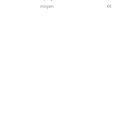
moyen
€€