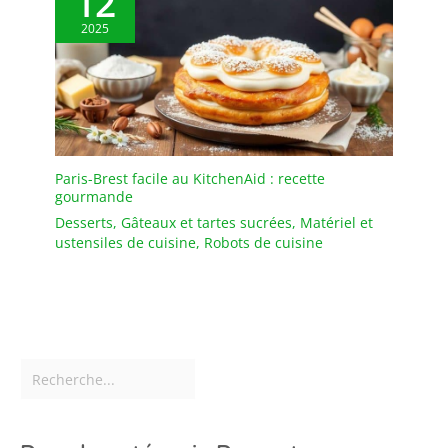
12
donc les utiliser sans
2025
crainte ; faciles à stocker
et à nettoyer, elles
passent au lave-vaisselle.
Paris-Brest facile au KitchenAid : recette
gourmande
Desserts
,
Gâteaux et tartes sucrées
,
Matériel et
ustensiles de cuisine
,
Robots de cuisine