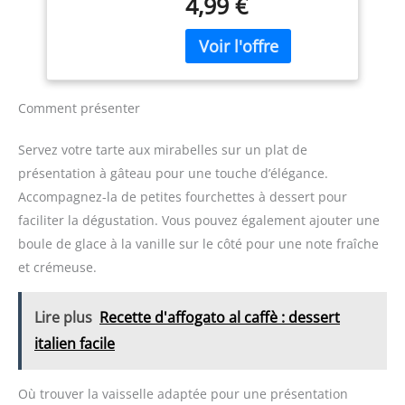
4,99 €
fabriquée en silicone de
Cuisson, Baking
se déformer ou se
qualité alimentaire de
Cooking,
dégrader. Idéals pour le
haute qualité, la tête en
Badigeonner Huile
grilling, la baking, la
silicone est douce et
roasting ou le sautéing,
élastique, résistante à la
pinceau patisserie
chaleur et antiadhésive,
conservent leur qualité et
Comment présenter
elle ne se desserre pas,
garantissent sécurité et
elle est respectueuse de
fiabilité pour toutes vos
Servez votre tarte aux mirabelles sur un plat de
l'environnement. vous
tâches culinaires
présentation à gâteau pour une touche d’élégance.
pouvez l'utiliser avec
Precision Control for
Accompagnez-la de petites fourchettes à dessert pour
confidence.
Healthier Cooking: Notre
【Durabilité】 La
pinceau cuisine assure
faciliter la dégustation. Vous pouvez également ajouter une
conception intégrée de
une répartition uniforme
boule de glace à la vanille sur le côté pour une note fraîche
notre brosse de cuisine
de l'huile avec un
et crémeuse.
peut empêcher la perte
minimum d'utilisation. Ce
de cheveux ou le demi-
pinceau cuisine silicone
tour, résistante à la
vous permet de contrôler
Lire plus
Recette d'affogato al caffè : dessert
chaleur et antiadhésive.
l'huile pour des repas
italien facile
Il absorbe la graisse et ne
plus légers et savoureux.
se séparera pas ou ne se
Dites adieu aux plats gras
desserrera pas du
et adoptez une cuisine
Où trouver la vaisselle adaptée pour une présentation