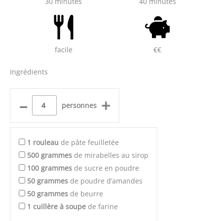
30 minutes
40 minutes
facile
€€
Ingrédients
–
+
personnes
1
rouleau
de pâte feuilletée
500
grammes
de mirabelles au sirop
100
grammes
de sucre en poudre
50
grammes
de poudre d’amandes
50
grammes
de beurre
1
cuillère à soupe
de farine