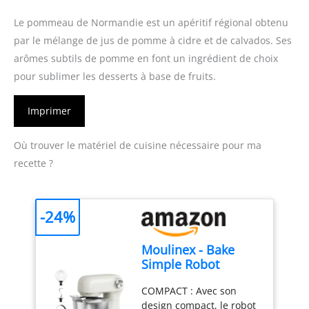
Le pommeau de Normandie est un apéritif régional obtenu
par le mélange de jus de pomme à cidre et de calvados. Ses
arômes subtils de pomme en font un ingrédient de choix
pour sublimer les desserts à base de fruits.
Imprimer
Où trouver le matériel de cuisine nécessaire pour ma
recette ?
-24%
Moulinex - Bake
Simple Robot
Pâtissier compact
COMPACT : Avec son
fouet, batteur et
design compact, le robot
crochet