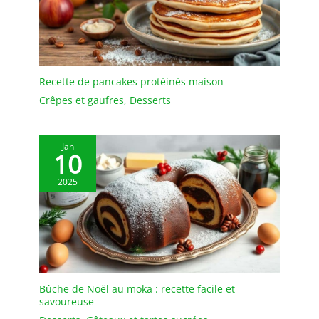
harmonieux.
Recette de pancakes protéinés maison
Crêpes et gaufres
,
Desserts
Jan
10
2025
Bûche de Noël au moka : recette facile et
savoureuse