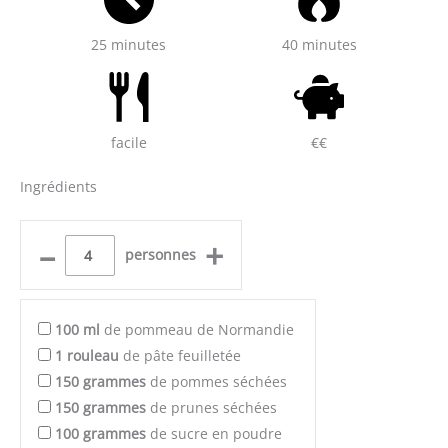
25 minutes
40 minutes
facile
€€
Ingrédients
–
+
personnes
100
ml
de pommeau de Normandie
1
rouleau
de pâte feuilletée
150
grammes
de pommes séchées
150
grammes
de prunes séchées
100
grammes
de sucre en poudre