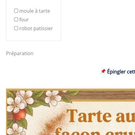
moule à tarte
four
robot patissier
Préparation
Épingler cett