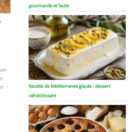
gourmande et facile
e
 son
un
Recette de Méditerranée glacée : dessert
er
rafraîchissant