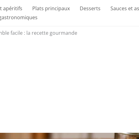
t apéritifs
Plats principaux
Desserts
Sauces et a
 gastronomiques
le facile : la recette gourmande