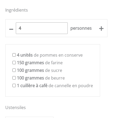
Ingrédients
–
+
personnes
4
unités
de pommes en conserve
150
grammes
de farine
100
grammes
de sucre
100
grammes
de beurre
1
cuillère à café
de cannelle en poudre
Ustensiles