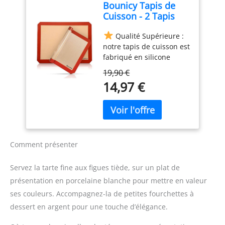
Bounicy Tapis de
avec les demi-plaques de
Cuisson - 2 Tapis
cuisson ; faciles à
Réutilisable en
nettoyer Chaque tapis de
Qualité Supérieure :
Silicone Anti-Adhésif
cuisson mesure environ
notre tapis de cuisson est
- Supporte le Four et
29,5 x 42 cm
fabriqué en silicone
le Micro-Onde,
100% sans BPA, pour
Passe au Lave-
19,90 €
l'usage alimentaire. Vous
Vaisselle - Certifié
14,97 €
pouvez l'utiliser au
sans BPA et
quotidien sans
Écologique - Idéal
contaminer vos aliments.
Pâtisserie : 30x40cm
Pratique Au
Quotidien : En cuisine, il
est nécessaire que
Comment présenter
chaque accessoire soit
pratique. Ce tapis
Servez la tarte fine aux figues tiède, sur un plat de
cuisson prend peu de
présentation en porcelaine blanche pour mettre en valeur
place, il est antiadhésif et
ses couleurs. Accompagnez-la de petites fourchettes à
mesure 30 x 40 cm.
Facile À Nettoyer : Rien
dessert en argent pour une touche d’élégance.
n'est pire que de passer