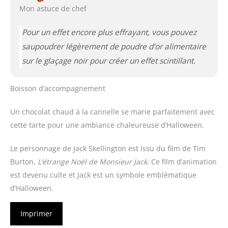
Mon astuce de chef
Pour un effet encore plus effrayant, vous pouvez
saupoudrer légèrement de poudre d’or alimentaire
sur le glaçage noir pour créer un effet scintillant.
Boisson d’accompagnement
Un chocolat chaud à la cannelle se marie parfaitement avec
cette tarte pour une ambiance chaleureuse d’Halloween.
Le personnage de Jack Skellington est issu du film de Tim
Burton,
L’étrange Noël de Monsieur Jack
. Ce film d’animation
est devenu culte et Jack est un symbole emblématique
d’Halloween.
Imprimer