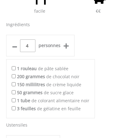
facile
€€
Ingrédients
–
+
personnes
1
rouleau
de pâte sablée
200
grammes
de chocolat noir
150
millilitres
de crème liquide
50
grammes
de sucre glace
1
tube
de colorant alimentaire noir
3
feuilles
de gélatine en feuille
Ustensiles