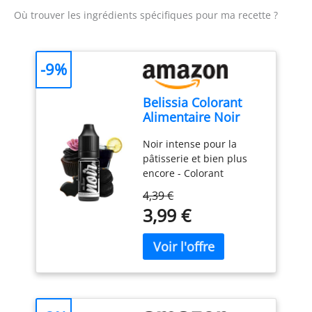
Où trouver les ingrédients spécifiques pour ma recette ?
-9%
Belissia Colorant
Alimentaire Noir
10ml liquide pour
Noir intense pour la
Cuisine et Pâtisserie
pâtisserie et bien plus
encore - Colorant
alimentaire lumineux
4,39 €
dans un flacon pratique
3,99 €
de 10 ml - idéal pour le
fondant, les gâteaux, la
pâte à biscuits, le
glaçage, les macarons ou
le chocolat. Liquide et
très concentré - quelques
gouttes suffisent pour