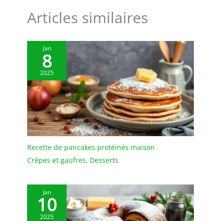
qui aiment expérimenter
Articles similaires
dans la cuisine.
Surprenez-les avec le
cadeau qui rendra leurs
Jan
aventures culinaires
8
encore plus agréables
2025
Recette de pancakes protéinés maison
Crêpes et gaufres
,
Desserts
Jan
10
2025