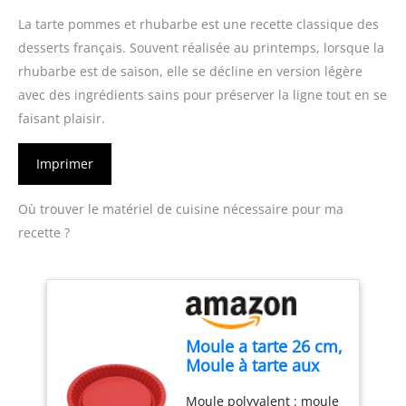
La tarte pommes et rhubarbe est une recette classique des
desserts français. Souvent réalisée au printemps, lorsque la
rhubarbe est de saison, elle se décline en version légère
avec des ingrédients sains pour préserver la ligne tout en se
faisant plaisir.
Imprimer
Où trouver le matériel de cuisine nécessaire pour ma
recette ?
Moule a tarte 26 cm,
Moule à tarte aux
fruits, Moule tarte
Moule polyvalent : moule
en silicone, Plat à