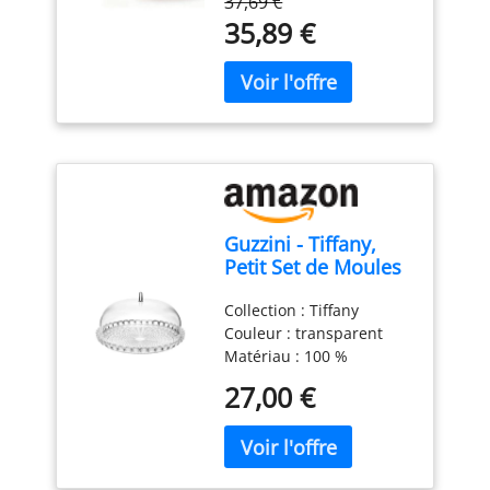
37,69 €
qui vous permet d'ajuster
Bois Rotatif pour
35,89 €
facilement la position du
Pâtisserie/Desserts
gâteau. Vous pouvez voir
le gâteau sous différents
angles, ce qui facilite la
cuisson et la décoration.
En même temps, vous
pouvez facilement goûter
les différents côtés du
gâteau en le tournant, ce
Guzzini - Tiffany,
qui vous fait gagner du
Petit Set de Moules
temps et vous épargne
à Gâteau -
des efforts. ✔[Présentoir
Collection : Tiffany
Transparent, Ø 30 x
à gâteaux
Couleur : transparent
h16 cm - 19950100
multifonctionnel 6 en 1] :
Matériau : 100 %
le présentoir à gâteaux
plastique Produit officiel
est livré avec 1 plateau, 1
27,00 €
Guzzini, fabriqué en
couvercle et 1 bol, tous
Italie depuis 1912 Poids
réversibles pour une
du colis: 1.02 kilograms
utilisation polyvalente. Le
plateau comporte cinq