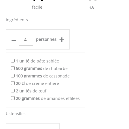
facile
€€
Ingrédients
–
+
personnes
1
unité
de pâte sablée
500
grammes
de rhubarbe
100
grammes
de cassonade
20
cl
de crème entière
2
unités
de œuf
20
grammes
de amandes effilées
Ustensiles