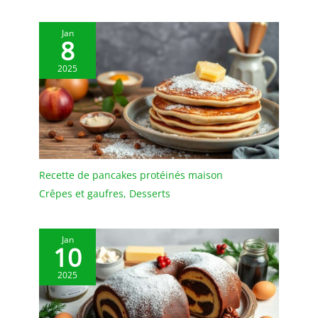
facilite le nettoyage au
qualité et n'absorbe ni
quotidien. Compatible
les odeurs ni les taches.
Jan
avec le lave-vaisselle.
Il peut être rincé avec un
8
MODERNE ET ÉLÉGANT :
peu de liquide vaisselle
Le Jet est un laguiole de
et d'eau et est très facile
2025
table au design
à entretenir. Afin de
contemporain, souligné
prolonger sa durée de
par un poinçon d'abeille
vie, il est recommandé de
moderne et stylisé. Le Jet
ne pas le nettoyer au
se décline ici dans une
lave-vaisselle. Après le
version raffinée en inox
nettoyage, il doit être
brillant qui en fait le
séché afin de le garder
Recette de pancakes protéinés maison
Laguiole de table le plus
au sec. ✔[Remarque
Crêpes et gaufres
,
Desserts
stylé de sa génération. LA
importante] : si vous
TRADITION AU GOÛT DU
rencontrez des
JOUR : Lou Laguiole allie
difficultés, n'hésitez pas
Jan
la force de la Tradition et
à nous contacter. Nous
10
l'élégance de la
vous répondrons dans
Modernité. Notre gamme
2025
les 24 heures.
de couteaux Laguiole est
la garantie d'une
signature raffinée pour