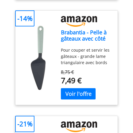
compartiments distincts
pour les collations, les
apéritifs, les salades et
-14%
les fruits, tandis que le
bol central est idéal pour
Brabantia - Pelle à
les sauces ou les
gâteaux avec côté
confitures. ✔[Grand
tranchant - Jade
couvercle transparent] :
Pour couper et servir les
Green
le présentoir à gâteaux
gâteaux - grande lame
est équipé d'un grand
triangulaire avec bords
couvercle transparent
dentelés Bords
qui vous permet de bien
8,75 €
tranchants des deux
voir les aliments à
7,49 €
côtés. Convient aux
l'intérieur et qui
droitiers et aux gauchers
empêche efficacement la
Facile à ranger - avec
poussière ou les insectes
boucle de suspension
de tomber sur les
Facile à nettoyer - résiste
aliments. Il est idéal pour
au lave-vaisselle
le thé de l'après-midi, les
fêtes d'anniversaire et les
-21%
repas de famille.
✔[Présentoir à gâteaux