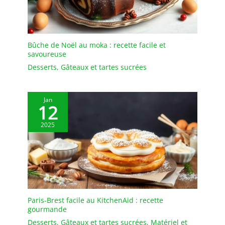
des tables authentiques
au quotidien.
Bûche de Noël au moka : recette facile et
savoureuse
Desserts
,
Gâteaux et tartes sucrées
Jan
12
2025
Paris-Brest facile au KitchenAid : recette
gourmande
Desserts
,
Gâteaux et tartes sucrées
,
Matériel et