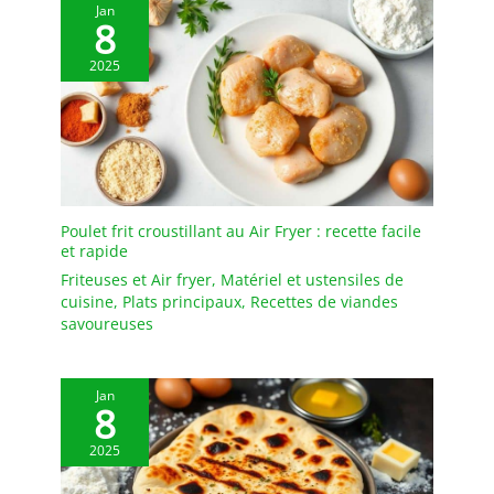
Jan
DURABLE - Les planches
8
à découper sont
fabriquées à partir de
2025
bambou naturel et
durable. Le bambou
pousse rapidement, ne
nécessite pas d'engrais
et se régénère tout seul,
ce qui en fait une culture
très écologique. Sans
Poulet frit croustillant au Air Fryer : recette facile
produits chimiques
et rapide
ajoutés, nos planches en
Friteuses et Air fryer
,
Matériel et ustensiles de
bambou sont
cuisine
,
Plats principaux
,
Recettes de viandes
complètement sûres
savoureuses
pour préparer et
présenter les aliments.
FACILE À NETTOYER - Le
Jan
bambou est
8
naturellement non
2025
poreux et n'absorbe ni
les liquides ni les odeurs.