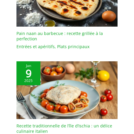
Il est facile à nettoyer en
le rinçant à l'eau tiède
savonneuse et n'est pas
adapté au lave-vaisselle.
Pain naan au barbecue : recette grillée à la
perfection
Entrées et apéritifs
,
Plats principaux
Jan
9
2025
Recette traditionnelle de l’île d’Ischia : un délice
culinaire italien