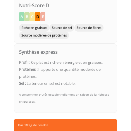
Nutri-Score D
A
B
C
D
E
Riche en graisses
Source de sel
Source de fibres
Source modérée de protéines
Synthèse express
Profil :
Ce plat est riche en énergie et en graisses.
Protéines :
Il apporte une quantité modérée de
protéines.
Sel :
La teneur en sel est notable.
À consommer plutôt occasionnellement en raison de la richesse
en graisses.
Par 100 g de recette