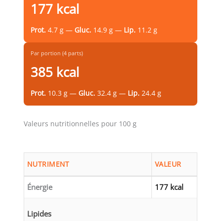
177 kcal
Prot.
4.7 g —
Gluc.
14.9 g —
Lip.
11.2 g
Par portion (4 parts)
385 kcal
Prot.
10.3 g —
Gluc.
32.4 g —
Lip.
24.4 g
Valeurs nutritionnelles pour 100 g
NUTRIMENT
VALEUR
Énergie
177 kcal
Lipides