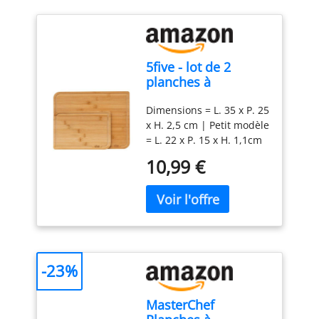
5five - lot de 2
planches à
découper bambou
Dimensions = L. 35 x P. 25
x H. 2,5 cm | Petit modèle
= L. 22 x P. 15 x H. 1,1cm
| Grand modèle = L. 35 x
10,99 €
P. 25 x H. 1,4cm | Poids =
1.054 kg | Matière de la
structure: Bambou
-23%
MasterChef