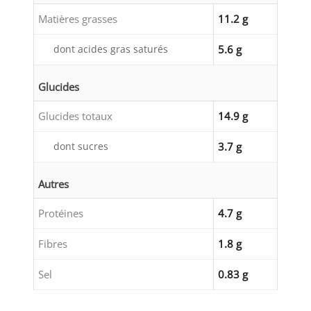
Matières grasses
11.2 g
dont acides gras saturés
5.6 g
Glucides
Glucides totaux
14.9 g
dont sucres
3.7 g
Autres
Protéines
4.7 g
Fibres
1.8 g
Sel
0.83 g