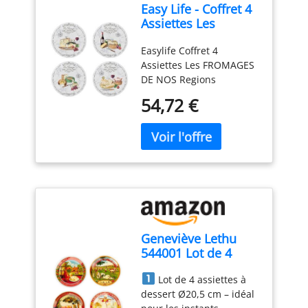
Easy Life - Coffret 4
Assiettes Les
FROMAGES DE NOS
Easylife Coffret 4
Regions - EASYLIFE
Assiettes Les FROMAGES
DE NOS Regions
DISHWARE_PLATE Easy
54,72 €
Life
Geneviève Lethu
544001 Lot de 4
Assiettes à Dessert
Lot de 4 assiettes à
Ø20,5 cm en
dessert Ø20,5 cm – idéal
Porcelaine – Motifs