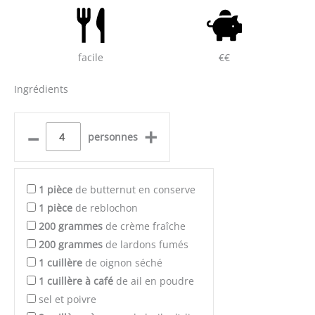
facile
€€
Ingrédients
–
+
personnes
1
pièce
de butternut en conserve
1
pièce
de reblochon
200
grammes
de crème fraîche
200
grammes
de lardons fumés
1
cuillère
de oignon séché
1
cuillère à café
de ail en poudre
sel et poivre