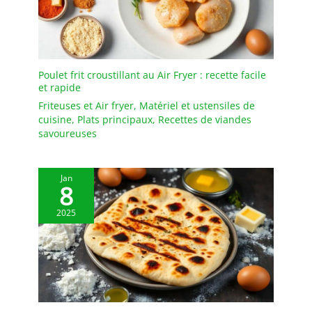
avec l’aimable
participation du Musée
du Camembert de
Vimoutiers : Une
collaboration
Poulet frit croustillant au Air Fryer : recette facile
patrimoniale qui garantit
et rapide
l’authenticité des visuels
Friteuses et Air fryer
,
Matériel et ustensiles de
et rend hommage à
cuisine
,
Plats principaux
,
Recettes de viandes
l’histoire du camembert
savoureuses
et à son ancrage
territorial.
Porcelaine
de qualité – finesse,
Jan
8
résistance et usage
quotidien - Matériau
2025
élégant et robuste, conçu
pour un usage régulier,
sans altération du décor
dans le temps.
Entretien facile & idée
cadeau originale :
Compatibles lave-