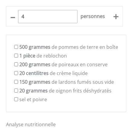
–
+
personnes
500
grammes
de pommes de terre en boîte
1
pièce
de reblochon
200
grammes
de poireaux en conserve
20
centilitres
de crème liquide
150
grammes
de lardons fumés sous vide
20
grammes
de oignon frits déshydratés
sel et poivre
Analyse nutritionnelle