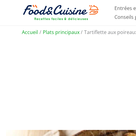
Aller
Entrées e
au
Conseils
contenu
Accueil
Plats principaux
Tartiflette aux poirea