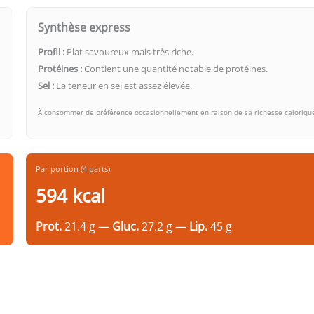
Synthèse express
Profil :
Plat savoureux mais très riche.
Protéines :
Contient une quantité notable de protéines.
Sel :
La teneur en sel est assez élevée.
À consommer de préférence occasionnellement en raison de sa richesse caloriqu
Par portion (4 parts)
594 kcal
Prot.
21.4 g —
Gluc.
27.2 g —
Lip.
45 g