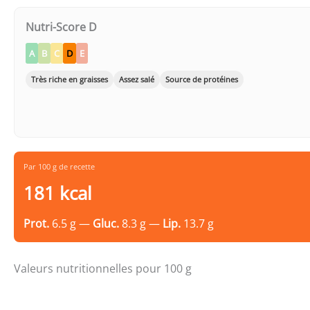
Nutri-Score D
A
B
C
D
E
Très riche en graisses
Assez salé
Source de protéines
Par 100 g de recette
181 kcal
Prot.
6.5 g —
Gluc.
8.3 g —
Lip.
13.7 g
Valeurs nutritionnelles pour 100 g