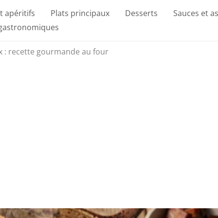
t apéritifs
Plats principaux
Desserts
Sauces et a
 gastronomiques
ux : recette gourmande au four