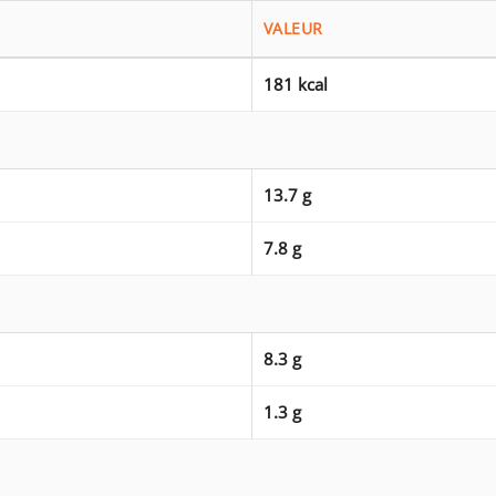
VALEUR
181 kcal
13.7 g
7.8 g
8.3 g
1.3 g