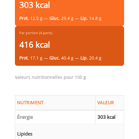
303 kcal
Prot.
12.5 g —
Gluc.
29.4 g —
Lip.
14.8 g
Par portion (4 parts)
416 kcal
Prot.
17.1 g —
Gluc.
40.4 g —
Lip.
20.4 g
Valeurs nutritionnelles pour 100 g
NUTRIMENT
VALEUR
Énergie
303 kcal
Lipides