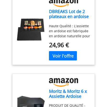
DBREAKS Lot de 2
plateaux en ardoise
rectangulaires, 30 x
Haute Qualité : L'assiette
20 cm, pour buffet,
en ardoise est fabriquée
fromage, sushi
en ardoise naturelle pour
servir les aliments.
24,96 €
L'assiette en ardoise
grise et noire a une
surface plate, froide au
toucher, et des bords
uniques avec une texture
lourde qui met en valeur
sa qualité et son
caractère unique.
SéCurité Et
Moritz & Moritz 6 x
AntidéPlacement :
Assiette Ardoise
L'assiette en ardoise est
30x40cm - Plateau
respectueuse de
PRODUIT DE QUALITÉ -
Ardoise Cuisine
l'environnement et non