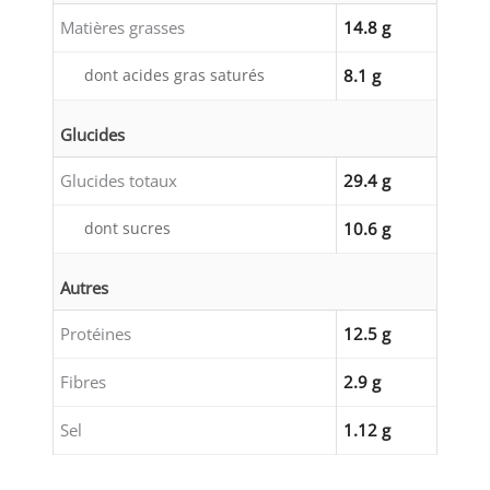
Matières grasses
14.8 g
dont acides gras saturés
8.1 g
Glucides
Glucides totaux
29.4 g
dont sucres
10.6 g
Autres
Protéines
12.5 g
Fibres
2.9 g
Sel
1.12 g