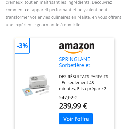
crémeux, tout en maîtrisant les ingrédients. Découvrez
comment cet appareil performant et polyvalent peut
transformer vos envies culinaires en réalité, en vous offrant
une expérience gourmande à domicile.
-3%
SPRINGLANE
Sorbetière et
yaourtière Elisa 2,0
DES RÉSULTATS PARFAITS
L avec compresseur
- En seulement 45
auto-refroidissant
minutes, Elisa prépare 2
180 W (Argent, avec
litres de glace crémeuse
accessoires)
247,02 €
et utilise l'élément
239,99 €
chauffant intégré pour
transformer le lait en un
délicieux yaourt fait
maison en quelques