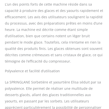
L’un des points forts de cette machine réside dans sa
-35 degrés ÉQUIPEMENT -
Elisa impressionne par
capacité à produire des glaces et des yaourts rapidement et
son compresseur
efficacement. Les avis des utilisateurs soulignent la rapidité
entièrement automatique
du processus, avec des préparations prêtes en moins d’une
et auto-refroidissant, son
heure. La machine est décrite comme étant simple
élément chauffant, son
récipient à glace et à
d’utilisation, bien que certains notent un léger bruit
yaourt amovible, son
pendant le mode glace. Toutefois, cela n’entame en rien la
couvercle avec fenêtre de
qualité des produits finis. Les glaces obtenues sont souvent
visualisation, sa partie
décrites comme crémeuses et sans cristaux de glace, ce qui
mélangeuse, son verre
doseur, sa spatule, sa
témoigne de l’efficacité du compresseur.
cuillère à glace et son
Polyvalence et facilité d’utilisation
livret de recettes. NOTRE
PROMESSE – Nous
voulons que vous soyez
La SPRINGLANE Sorbetière et yaourtière Elisa séduit par sa
100 % satisfait. C'est
polyvalence. Elle permet de réaliser une multitude de
pourquoi nous offrons un
desserts glacés, allant des glaces traditionnelles aux
service client
yaourts, en passant par les sorbets. Les utilisateurs
personnalisé et des
retours gratuits.
apprécient particulièrement la possibilité de personnaliser