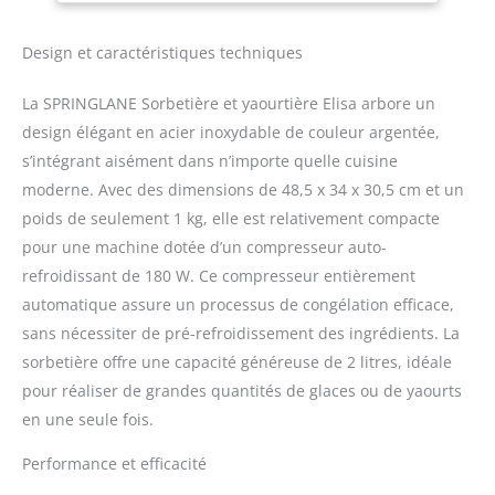
heures. POLYVALENT - Ce
polyvalent dispose de 4
Design et caractéristiques techniques
programmes faciles à
régler à l'aide du
panneau de commande
La SPRINGLANE Sorbetière et yaourtière Elisa arbore un
numérique : glace,
design élégant en acier inoxydable de couleur argentée,
yaourt, refroidissement
s’intégrant aisément dans n’importe quelle cuisine
et brassage. Grâce à la
moderne. Avec des dimensions de 48,5 x 34 x 30,5 cm et un
fonction de
refroidissement
poids de seulement 1 kg, elle est relativement compacte
automatique, Ellisa garde
pour une machine dotée d’un compresseur auto-
votre glace finie au frais
refroidissant de 180 W. Ce compresseur entièrement
même après la
automatique assure un processus de congélation efficace,
préparation. PUISSANTE -
La sorbetière Elisa ne
sans nécessiter de pré-refroidissement des ingrédients. La
nécessite aucun pré-
sorbetière offre une capacité généreuse de 2 litres, idéale
refroidissement grâce au
pour réaliser de grandes quantités de glaces ou de yaourts
compresseur intégré et à
en une seule fois.
sa capacité de
refroidissement de 220
Performance et efficacité
watts et prépare la glace
au congélateur jusqu'à