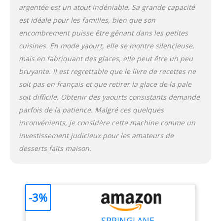
entièrement automatique
argentée est un atout indéniable. Sa grande capacité
et auto-refroidissant, son
est idéale pour les familles, bien que son
élément chauffant, son
encombrement puisse être gênant dans les petites
récipient à glace et à
yaourt amovible, son
cuisines. En mode yaourt, elle se montre silencieuse,
couvercle avec fenêtre de
mais en fabriquant des glaces, elle peut être un peu
visualisation, sa partie
bruyante. Il est regrettable que le livre de recettes ne
mélangeuse, son verre
soit pas en français et que retirer la glace de la pale
doseur, sa spatule, sa
cuillère à glace et son
soit difficile. Obtenir des yaourts consistants demande
livret de recettes. NOTRE
parfois de la patience. Malgré ces quelques
PROMESSE – Nous
inconvénients, je considère cette machine comme un
voulons que vous soyez
investissement judicieux pour les amateurs de
100 % satisfait. C'est
pourquoi nous offrons un
desserts faits maison.
service client
personnalisé et des
retours gratuits.
-3%
SPRINGLANE