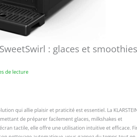
 SweetSwirl : glaces et smoothie
s de lecture
ion qui allie plaisir et praticité est essentiel. La KLARSTEI
mettant de préparer facilement glaces, milkshakes et
n tactile, elle offre une utilisation intuitive et efficace. Fin
t son nettoyage automatique, vous gagnez du temps tout en