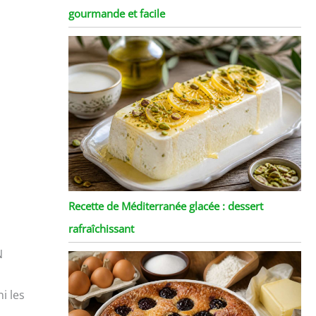
gourmande et facile
s
Recette de Méditerranée glacée : dessert
rafraîchissant
N
i les