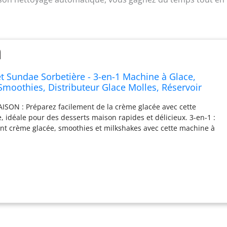
t Sundae Sorbetière - 3-en-1 Machine à Glace,
Smoothies, Distributeur Glace Molles, Réservoir
ctile, Mode Maintien au Frais, Nettoyage Auto, Noir
ISON : Préparez facilement de la crème glacée avec cette
re, idéale pour des desserts maison rapides et délicieux. 3-en-1 :
nt crème glacée, smoothies et milkshakes avec cette machine à
idéale pour toutes vos envies gourmandes. DESIGN : Avec son
bution comme une glace italienne classique, cette sorbetière de
aite pour préparer des desserts glacés à la maison. VARIÉTÉ DE
 facilement des fruits, du lait et des glaces avec cette
tre, idéale pour préparer des desserts maison en un rien de temps.
avec son réservoir de 1,5 litre, cette sorbetière permet de
 litres de glace par jour, idéale pour une utilisation au quotidien.