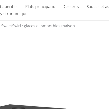
t apéritifs
Plats principaux
Desserts
Sauces et a
 gastronomiques
in SweetSwirl : glaces et smoothies maison