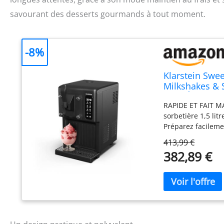
savourant des desserts gourmands à tout moment.
-8%
Klarstein Swee
Milkshakes & 
1,5L, Écran Ta
RAPIDE ET FAIT MA
sorbetière 1,5 lit
Préparez facileme
glace 1,5 litre, 
413,99 €
système de distri
382,89 €
1,5 litre est parf
PARFUMS : Préparez
sorbetière 1,5 li
GRANDE CAPACITɠ: 
produire jusqu'à 5