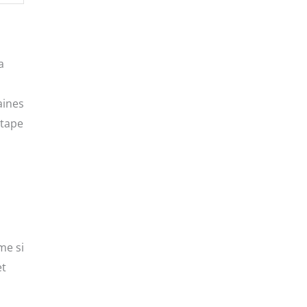
a
aines
étape
me si
et