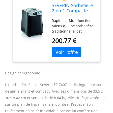
SEVERIN Sorbetière
2-en-1 Compacte
135 W, Sorbetière
Rapide et Multifonction -
électrique et
Mieux qu'une sorbetière
yaourtière d'une
traditionnelle, cet
capacité 1,2 L,
appareil à peine plus
Machine à glace
200,77 €
grand qu'un format A4
avec livre de
prépare yaourts et glaces
recettes, noir, EZ
en un tour de main sans
7407
avoir à placer le récipient
au préalable au
congélateur Fonction
Design et ergonomie
innovante – La fonction 2-
en-1 « chaud & froid »
permet de réaliser
La sorbetière 2-en-1 Severin EZ 7407 se distingue par son
glaces, sorbets mais
design élégant et compact. Avec ses dimensions de 33,5 x
aussi des pots de yaourt
30,5 x 42 cm et son poids de 8,84 kg, elle s’intègre aisément
avec un seul appareil. La
sur un plan de travail sans encombrer l’espace. Son
fonction « KeepCooling »
permet de refroidir le
revêtement en acier inoxydable brossé lui confère une