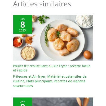
Articles similaires
de travail
turbine à glace, n'hésitez pas à
nous contacter. Nous sommes
toujours ici pour vous.
Jan
8
2025
Poulet frit croustillant au Air Fryer : recette facile
et rapide
Friteuses et Air fryer
,
Matériel et ustensiles de
cuisine
,
Plats principaux
,
Recettes de viandes
savoureuses
Jan