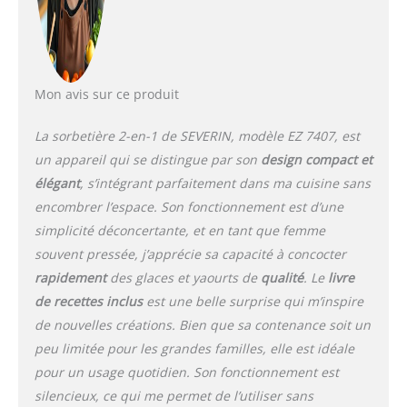
terminée Fait maison –
Les 4 programmes
automatiques
disponibles permettent
de refroidir ou brasser
Mon avis sur ce produit
les liquides, préparer des
glaces ou bien des
La sorbetière 2-en-1 de SEVERIN, modèle EZ 7407, est
yaourts très facilement.
un appareil qui se distingue par son
design compact et
De plus, le récipient d'1,2
élégant
, s’intégrant parfaitement dans ma cuisine sans
L est amovible pour un
encombrer l’espace. Son fonctionnement est d’une
nettoyage facile
Utilisation et nettoyage
simplicité déconcertante, et en tant que femme
faciles – La yaourtière
souvent pressée, j’apprécie sa capacité à concocter
dispose d'un affichage
rapidement
des glaces et yaourts de
qualité
. Le
livre
digital pour le réglage du
de recettes inclus
est une belle surprise qui m’inspire
temps et de la
température, d'un
de nouvelles créations. Bien que sa contenance soit un
bouton rotatif 360° avec
peu limitée pour les grandes familles, elle est idéale
éclairage LED et d’un
pour un usage quotidien. Son fonctionnement est
couvercle permettant
silencieux, ce qui me permet de l’utiliser sans
l’ajout d’ingrédients en