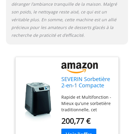
cours de préparation
déranger l’ambiance tranquille de la maison. Malgré
Livraison & Détails –
son poids, le nettoyage reste aisé, ce qui est un
Sorbetière & yaourtière
véritable plus. En somme, cette machine est un allié
compacte, Ustensile de
précieux pour les amateurs de desserts glacés à la
cuisine livré avec gobelet
doseur, cuillère à glace et
recherche de praticité et d’efficacité.
livre de recettes.
Dimensions (Lxlxh) : 25 x
28 x 35,5 cm. Poids : 8,84
kg Qualité allemande –
Garantie 2 ans – Les
produits SEVERIN sont
SEVERIN Sorbetière
performants par leur
2-en-1 Compacte
conception, leur facilité
135 W, Sorbetière
d’utilisation et leur durée
Rapide et Multifonction -
électrique et
de vie
Mieux qu'une sorbetière
yaourtière d'une
traditionnelle, cet
capacité 1,2 L,
appareil à peine plus
Machine à glace
200,77 €
grand qu'un format A4
avec livre de
prépare yaourts et glaces
recettes, noir, EZ