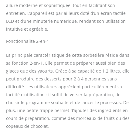
contenu
allure moderne et sophistiquée, tout en facilitant son
automatiquement une
entretien. L’appareil est par ailleurs doté d’un écran tactile
fois la préparation
LCD et d’une minuterie numérique, rendant son utilisation
terminée Fait maison –
Les 4 programmes
intuitive et agréable.
automatiques
Fonctionnalité 2-en-1
disponibles permettent
de refroidir ou brasser
les liquides, préparer des
La principale caractéristique de cette sorbetière réside dans
glaces ou bien des
sa fonction 2-en-1. Elle permet de préparer aussi bien des
yaourts très facilement.
glaces que des yaourts. Grâce à sa capacité de 1,2 litres, elle
De plus, le récipient d'1,2
peut produire des desserts pour 2 à 4 personnes sans
L est amovible pour un
nettoyage facile
difficulté. Les utilisateurs apprécient particulièrement sa
Utilisation et nettoyage
facilité d’utilisation : il suffit de verser la préparation, de
faciles – La yaourtière
choisir le programme souhaité et de lancer le processus. De
dispose d'un affichage
plus, une petite trappe permet d’ajouter des ingrédients en
digital pour le réglage du
temps et de la
cours de préparation, comme des morceaux de fruits ou des
température, d'un
copeaux de chocolat.
bouton rotatif 360° avec