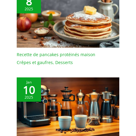
8
2025
Recette de pancakes protéinés maison
Crêpes et gaufres
,
Desserts
Jan
10
2025