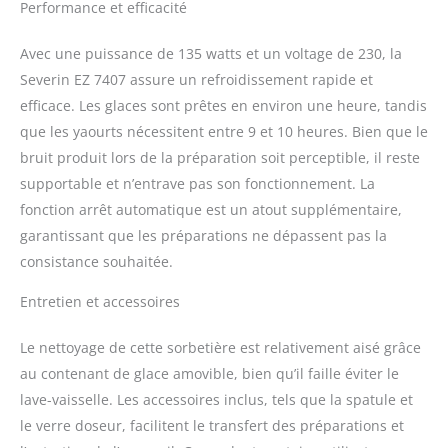
éclairage LED et d’un
Performance et efficacité
couvercle permettant
l’ajout d’ingrédients en
Avec une puissance de 135 watts et un voltage de 230, la
cours de préparation
Severin EZ 7407 assure un refroidissement rapide et
Livraison & Détails –
efficace. Les glaces sont prêtes en environ une heure, tandis
Sorbetière & yaourtière
compacte, Ustensile de
que les yaourts nécessitent entre 9 et 10 heures. Bien que le
cuisine livré avec gobelet
bruit produit lors de la préparation soit perceptible, il reste
doseur, cuillère à glace et
supportable et n’entrave pas son fonctionnement. La
livre de recettes.
fonction arrêt automatique est un atout supplémentaire,
Dimensions (Lxlxh) : 25 x
28 x 35,5 cm. Poids : 8,84
garantissant que les préparations ne dépassent pas la
kg Qualité allemande –
consistance souhaitée.
Garantie 2 ans – Les
produits SEVERIN sont
Entretien et accessoires
performants par leur
conception, leur facilité
Le nettoyage de cette sorbetière est relativement aisé grâce
d’utilisation et leur durée
au contenant de glace amovible, bien qu’il faille éviter le
de vie
lave-vaisselle. Les accessoires inclus, tels que la spatule et
le verre doseur, facilitent le transfert des préparations et