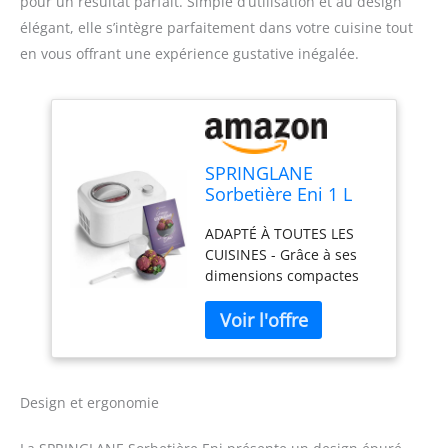
pour un résultat parfait. Simple d’utilisation et au design
élégant, elle s’intègre parfaitement dans votre cuisine tout
en vous offrant une expérience gustative inégalée.
SPRINGLANE
Sorbetière Eni 1 L
avec compresseur
ADAPTÉ À TOUTES LES
auto-refroidissant
CUISINES - Grâce à ses
100 W (Blanc,
dimensions compactes
Sorbetière)
de 35,5 x 26 x 22,5 cm, la
sorbetière Eni s'intègre
facilement même dans la
plus petite cuisine.
AMOUR DE CRÈME
GLACÉE RAPIDE - Grâce
Design et ergonomie
au compresseur intégré
et à la puissance de