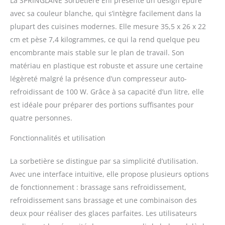
La SPRINGLANE Sorbetière Eni présente un design épuré
refroidissement de 100
avec sa couleur blanche, qui s’intègre facilement dans la
watts, Eni peut créer
plupart des cuisines modernes. Elle mesure 35,5 x 26 x 22
jusqu'à 1 litre de glace,
cm et pèse 7,4 kilogrammes, ce qui la rend quelque peu
de sorbet ou de yaourt
glacé selon votre goût en
encombrante mais stable sur le plan de travail. Son
30 minutes sans pré-
matériau en plastique est robuste et assure une certaine
refroidissement. VARIÉTÉ
légèreté malgré la présence d’un compresseur auto-
COMPLÈTEMENT
refroidissant de 100 W. Grâce à sa capacité d’un litre, elle
FONCTIONNELLE - Pré-
refroidissement pour des
est idéale pour préparer des portions suffisantes pour
résultats plus crémeux,
quatre personnes.
profiter immédiatement
de la crème glacée ou
Fonctionnalités et utilisation
remuer soigneusement
votre mélange de crème
La sorbetière se distingue par sa simplicité d’utilisation.
glacée ? Eni peut être
Avec une interface intuitive, elle propose plusieurs options
contrôlé de manière très
de fonctionnement : brassage sans refroidissement,
intuitive grâce à son
élément de commande
refroidissement sans brassage et une combinaison des
rond. BAGAGES
deux pour réaliser des glaces parfaites. Les utilisateurs
COMPLETS - La livraison