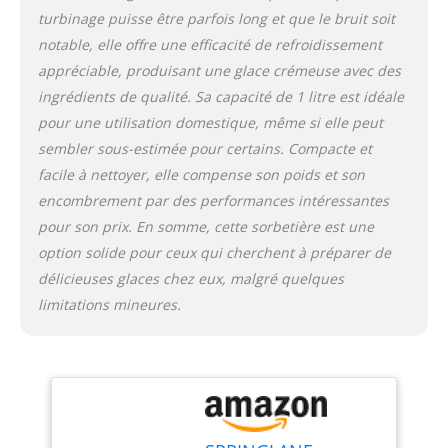
rond. BAGAGES
turbinage puisse être parfois long et que le bruit soit
COMPLETS - La livraison
notable, elle offre une efficacité de refroidissement
comprend la sorbetière
appréciable, produisant une glace crémeuse avec des
avec le récipient en
aluminium, la partie
ingrédients de qualité. Sa capacité de 1 litre est idéale
mélangeuse, le
pour une utilisation domestique, même si elle peut
couvercle, le verre
sembler sous-estimée pour certains. Compacte et
doseur et la spatule.
facile à nettoyer, elle compense son poids et son
NOTRE PROMESSE –
Nous voulons que vous
encombrement par des performances intéressantes
soyez 100 % satisfait.
pour son prix. En somme, cette sorbetière est une
C'est pourquoi nous
option solide pour ceux qui cherchent à préparer de
proposons un service
délicieuses glaces chez eux, malgré quelques
client personnalisé, des
limitations mineures.
retours gratuits et des
milliers de recettes dans
notre application
Springlane.