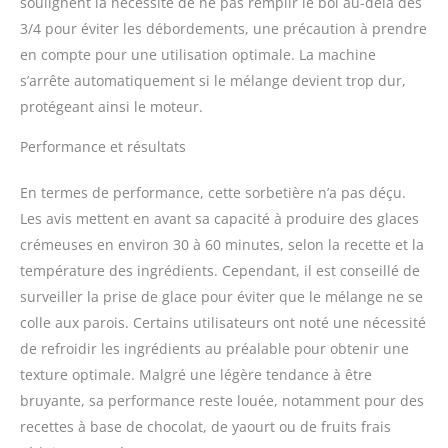
soulignent la nécessité de ne pas remplir le bol au-delà des
comprend la sorbetière
3/4 pour éviter les débordements, une précaution à prendre
avec le récipient en
aluminium, la partie
en compte pour une utilisation optimale. La machine
mélangeuse, le
s’arrête automatiquement si le mélange devient trop dur,
couvercle, le verre
protégeant ainsi le moteur.
doseur et la spatule.
NOTRE PROMESSE –
Performance et résultats
Nous voulons que vous
soyez 100 % satisfait.
En termes de performance, cette sorbetière n’a pas déçu.
C'est pourquoi nous
Les avis mettent en avant sa capacité à produire des glaces
proposons un service
client personnalisé, des
crémeuses en environ 30 à 60 minutes, selon la recette et la
retours gratuits et des
température des ingrédients. Cependant, il est conseillé de
milliers de recettes dans
surveiller la prise de glace pour éviter que le mélange ne se
notre application
colle aux parois. Certains utilisateurs ont noté une nécessité
Springlane.
de refroidir les ingrédients au préalable pour obtenir une
texture optimale. Malgré une légère tendance à être
bruyante, sa performance reste louée, notamment pour des
recettes à base de chocolat, de yaourt ou de fruits frais