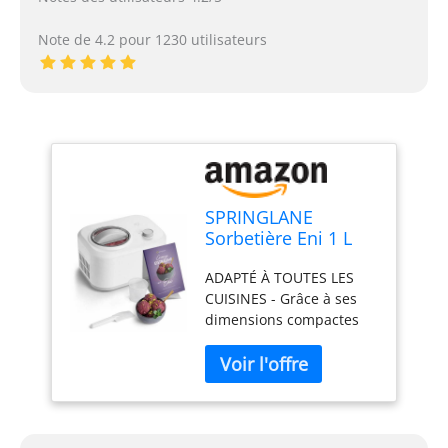
Note de 4.2 pour 1230 utilisateurs
SPRINGLANE
Sorbetière Eni 1 L
avec compresseur
ADAPTÉ À TOUTES LES
auto-refroidissant
CUISINES - Grâce à ses
100 W (Blanc,
dimensions compactes
Sorbetière)
de 35,5 x 26 x 22,5 cm, la
sorbetière Eni s'intègre
facilement même dans la
plus petite cuisine.
AMOUR DE CRÈME
GLACÉE RAPIDE - Grâce