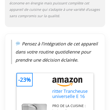
grande expertise.
économe en énergie mais puissant complète cet
Nous l'utilisons dans
appareil de cuisine qui s’adapte à une variété d’usages
notre développement
sans compromis sur la qualité.
pour proposer de
nouvelles
technologies avec
notre qualité
habituelle. DURABLE :
Nos produits
Pensez à l’intégration de cet appareil
bénéficient d'une
dans votre routine quotidienne pour
grande qualité de
matériaux et de
prendre une décision éclairée.
fabrication et sont
conçus pour durer de
nombreuses années.
-23%
Si quelque chose
casse, nous serons
heureux de le
ritter Trancheuse
réparer.
universelle E 16
Duo Plus,
PRO DE LA CUISINE :
trancheuse