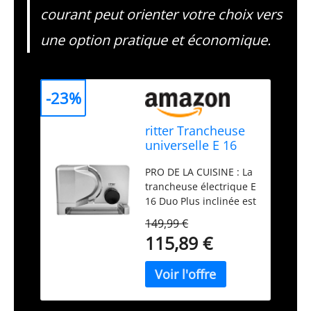
courant peut orienter votre choix vers
une option pratique et économique.
-23%
ritter Trancheuse
universelle E 16
Duo Plus,
PRO DE LA CUISINE : La
trancheuse
trancheuse électrique E
électrique à
16 Duo Plus inclinée est
moteur ECO,
équipée d'une lame
fabriquée en
149,99 €
dentelée et d'une lame
Allemagne
115,89 €
lisse pour trancher en
continu le pain, les
légumes ou la
charcuterie, de la plus
fine à environ 20 mm