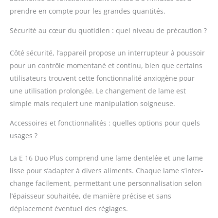
notre création, nous
prendre en compte pour les grandes quantités.
avons accumulé une
grande expertise. Nous
Sécurité au cœur du quotidien : quel niveau de précaution ?
l'utilisons dans notre
développement pour
proposer de nouvelles
Côté sécurité, l’appareil propose un interrupteur à poussoir
technologies avec notre
pour un contrôle momentané et continu, bien que certains
qualité habituelle.
utilisateurs trouvent cette fonctionnalité anxiogène pour
DURABLE : Nos produits
une utilisation prolongée. Le changement de lame est
bénéficient d'une
grande qualité de
simple mais requiert une manipulation soigneuse.
matériaux et de
Accessoires et fonctionnalités : quelles options pour quels
fabrication et sont
conçus pour durer de
usages ?
nombreuses années. Si
quelque chose casse,
La E 16 Duo Plus comprend une lame dentelée et une lame
nous serons heureux
lisse pour s’adapter à divers aliments. Chaque lame s’inter-
de le réparer.
change facilement, permettant une personnalisation selon
l’épaisseur souhaitée, de manière précise et sans
déplacement éventuel des réglages.