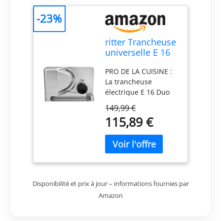
-23%
ritter Trancheuse
universelle E 16
Duo Plus,
PRO DE LA CUISINE :
trancheuse
La trancheuse
électrique à
électrique E 16 Duo
moteur ECO,
Plus inclinée est
fabriquée en
149,99 €
équipée d'une lame
Allemagne
115,89 €
dentelée et d'une
lame lisse pour
trancher en continu
le pain, les légumes
ou la charcuterie, de
la plus fine à environ
Disponibilité et prix à jour – informations fournies par
20 mm d'épaisseur.
BIEN PENSÉ : Le
Amazon
plateau ramasse-
miettes, le chariot