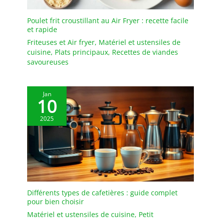
Poulet frit croustillant au Air Fryer : recette facile
et rapide
Friteuses et Air fryer
,
Matériel et ustensiles de
cuisine
,
Plats principaux
,
Recettes de viandes
savoureuses
Jan
10
2025
Différents types de cafetières : guide complet
pour bien choisir
Matériel et ustensiles de cuisine
,
Petit