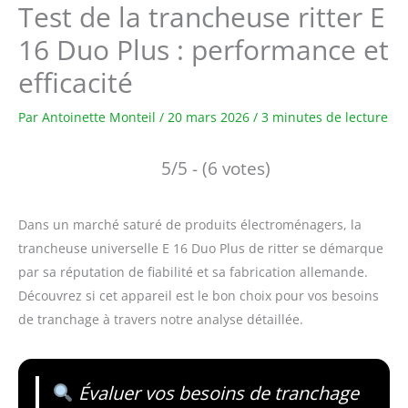
Test de la trancheuse ritter E
16 Duo Plus : performance et
efficacité
Par
Antoinette Monteil
/
20 mars 2026
/
3 minutes de lecture
5/5 - (6 votes)
Dans un marché saturé de produits électroménagers, la
trancheuse universelle E 16 Duo Plus de ritter se démarque
par sa réputation de fiabilité et sa fabrication allemande.
Découvrez si cet appareil est le bon choix pour vos besoins
de tranchage à travers notre analyse détaillée.
Évaluer vos besoins de tranchage