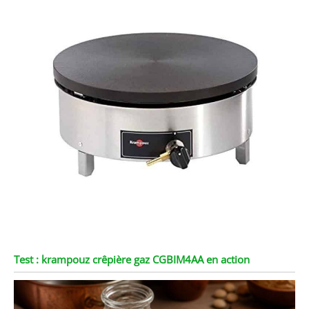
Test : krampouz crêpière gaz CGBIM4AA en action