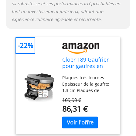
sa robustesse et ses performances irréprochables en
font un investissement judicieux, offrant une
expérience culinaire agréable et récurrente.
-22%
Cloer 189 Gaufrier
pour gaufres en
forme de cœur,
Plaques très lourdes -
Double revêtement
Épaisseur de la gaufre:
antiadhésif, 930 W,
1,3 cm Plaques de
taille de la gaufre 16
cuisson 16 cm Ø Double
cm, Plaques très
109,99 €
revêtement antiadhésif
lourdes, Message
86,31 €
pour une cuisson peu
prêt à l'emploi
grasse Information
optique et
optique et acoustique
acoustique
quand prêt par feu de
signalisation cuisson