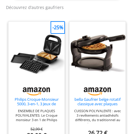
Charnières flexibles pour
Découvrez d’autres gaufriers
que les gaufres puissent
bien gonfler Nettoyage
facile grâce aux
-25%
charnières intérieures et
au bac de récupération
des liquides Boîtier en
acier inoxydable brossé
Philips Croque-Monsieur
bella Gaufrier belge rotatif
5000, 3-en-1, 3 Jeux de
classique avec plaques
Plaques, 750W, Noir
antiadhésives, bac de
ENSEMBLE DE PLAQUES
CUISSON POLYVALENTE : avec
récupération amovible,
POLYVALENTES: Le Croque
3 revêtements antiadhésifs
contrôle de brunissement
monsieur 3 en 1 de Philips
différents, du traditionnel au
réglable et poignées
offre trois ensembles de
titane-céramique, ce gaufrier
froides au toucher
52,99 €
plaques interchangeables pour
vous permet de préparer une
26,72 €
les paninis, les sandwichs et les
grande variété de délicieux