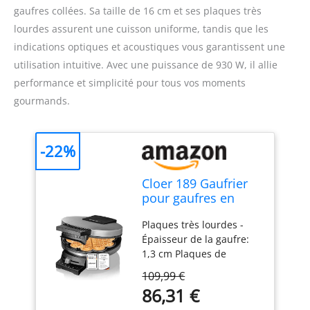
gaufres collées. Sa taille de 16 cm et ses plaques très
lourdes assurent une cuisson uniforme, tandis que les
indications optiques et acoustiques vous garantissent une
utilisation intuitive. Avec une puissance de 930 W, il allie
performance et simplicité pour tous vos moments
gourmands.
-22%
Cloer 189 Gaufrier
pour gaufres en
forme de cœur,
Plaques très lourdes -
Double revêtement
Épaisseur de la gaufre:
antiadhésif, 930 W,
1,3 cm Plaques de
taille de la gaufre 16
cuisson 16 cm Ø Double
cm, Plaques très
109,99 €
revêtement antiadhésif
lourdes, Message
86,31 €
pour une cuisson peu
prêt à l'emploi