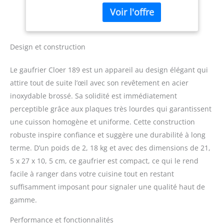
grasse Information
optique et
optique et acoustique
acoustique
quand prêt par feu de
signalisation cuisson
Charnières flexibles pour
Design et construction
que les gaufres puissent
bien gonfler Nettoyage
Le gaufrier Cloer 189 est un appareil au design élégant qui
facile grâce aux
attire tout de suite l’œil avec son revêtement en acier
charnières intérieures et
inoxydable brossé. Sa solidité est immédiatement
au bac de récupération
des liquides Boîtier en
perceptible grâce aux plaques très lourdes qui garantissent
acier inoxydable brossé
une cuisson homogène et uniforme. Cette construction
robuste inspire confiance et suggère une durabilité à long
terme. D’un poids de 2, 18 kg et avec des dimensions de 21,
5 x 27 x 10, 5 cm, ce gaufrier est compact, ce qui le rend
facile à ranger dans votre cuisine tout en restant
suffisamment imposant pour signaler une qualité haut de
gamme.
Performance et fonctionnalités