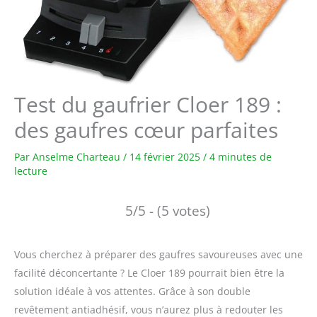
Test du gaufrier Cloer 189 :
des gaufres cœur parfaites
Par
Anselme Charteau
/
14 février 2025
/
4 minutes de
lecture
5/5 - (5 votes)
Vous cherchez à préparer des gaufres savoureuses avec une
facilité déconcertante ? Le Cloer 189 pourrait bien être la
solution idéale à vos attentes. Grâce à son double
revêtement antiadhésif, vous n’aurez plus à redouter les