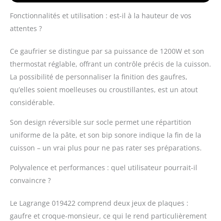
sonore vous avertit
Fonctionnalités et utilisation : est-il à la hauteur de vos
quand vos gaufres sont
attentes ?
prêtes. UNE CUISSON
HOMOGENE : appareil
Ce gaufrier se distingue par sa puissance de 1200W et son
réversible sur socle
pour une bonne
thermostat réglable, offrant un contrôle précis de la cuisson.
répartition de la pâte.
La possibilité de personnaliser la finition des gaufres,
ASTUCIEUX : ses
qu’elles soient moelleuses ou croustillantes, est un atout
voyants lumineux
considérable.
indiquent la mise sous
tension (orange) ainsi
Son design réversible sur socle permet une répartition
que la fin du
préchauffage et de la
uniforme de la pâte, et son bip sonore indique la fin de la
cuisson (vert).
cuisson – un vrai plus pour ne pas rater ses préparations.
Polyvalence et performances : quel utilisateur pourrait-il
convaincre ?
Le Lagrange 019422 comprend deux jeux de plaques :
gaufre et croque-monsieur, ce qui le rend particulièrement