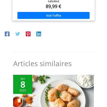
139,99 €
ajustement parfait de la température et des résultats
votre plan de travail contre les
savoureux RÉSULTATS PARFAITS : Un indicateur lumineux
89,99 €
éclaboussures. ÉLÉGANT ET
pratique vous permet de savoir lorsque les plaques sont
COMPACT : le design élégant et
suffisamment chaudes pour commencer la cuisson FACILE À
la poignée rabattable de nos
NETTOYER : Plaques résistantes au lave-vaisselle pour un
gaufriers leur permettent de
nettoyage sans effort REPARABILITE 15 ANS AU JUSTE PRIX :
s’intégrer parfaitement à tous
engagement de réparabilité 15 ans au juste prix grâce à
les styles de cuisine. De plus,
notre réseau de 6200 réparateurs dans le monde, pour
leur taille compacte les rend
contribuer à la protection de l’environnement et à la
faciles à ranger. Ils sont aussi
réduction des déchets FACILE À RANGER : Une poignée
une excellente idée de cadeau
rabattable et un design compact pour un rangement facile
et un joli complément pour
votre liste de cadeaux de
mariage.
Articles similaires
Jan
8
2025