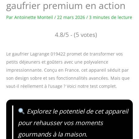
gaufrier premium en action
Par
Antoinette Monteil
/
22 mars 2026
/
3 minutes de lecture
4.8/5 - (5 votes)
Le gaufrier Lagrange 019422 promet de transformer vos
petits déjeuners et goûters avec une polyvalence
impressionnante. Conçu en France, cet appareil séduit par
son design sobre et ses fonctionnalités avancées. Mais que
vaut-il réellement à l’usage ? Voici notre test complet.
Explorez le potentiel de cet appareil
pour rehausser vos moments
gourmands à la maison.