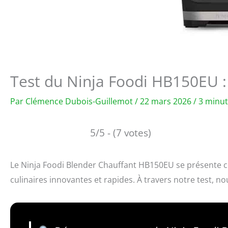
Test du Ninja Foodi HB150EU :
Par
Clémence Dubois-Guillemot
/
22 mars 2026
/
3 minut
5/5 - (7 votes)
Le Ninja Foodi Blender Chauffant HB150EU se présente
culinaires innovantes et rapides. À travers notre test, 