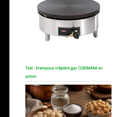
Test : krampouz crêpière gaz CGBIM4AA en
action