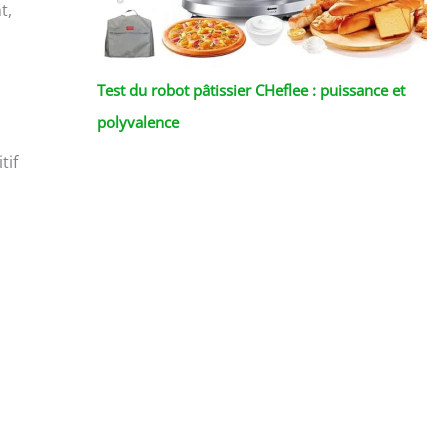
t,
Test du robot pâtissier CHeflee : puissance et
polyvalence
s
tif