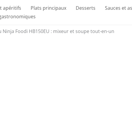
t apéritifs
Plats principaux
Desserts
Sauces et a
 gastronomiques
u Ninja Foodi HB150EU : mixeur et soupe tout-en-un