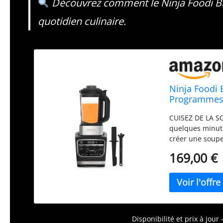
Découvrez comment le Ninja Foodi Bl
quotidien culinaire.
Ninja Foodi 
Programmes
CUISEZ DE LA SO
quelques minut
créer une soupe
SAUTER, MÉLANGE
169,00 €
L'élément chauff
tout en les mix
programmes de c
Prenez le contrô
aliments à cui
de nettoyage dé
Disponibilité et prix à jou
antiadhésif. Mix