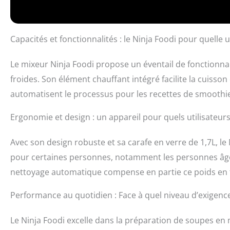
gobelet doseur 
résistant à la c
brosse de nett
Capacités et fonctionnalités : le Ninja Foodi pour quelle ut
: H42cm x L38cm
Le mixeur Ninja Foodi propose un éventail de fonctionna
froides. Son élément chauffant intégré facilite la cuiss
automatisent le processus pour les recettes de smoothi
Ergonomie et design : un appareil pour quels utilisateurs
Avec son design robuste et sa carafe en verre de 1,7L, le 
pour certaines personnes, notamment les personnes âgée
nettoyage automatique compense en partie ce poids en fac
Performance au quotidien : Face à quel niveau d’exigence
Le Ninja Foodi excelle dans la préparation de soupes e