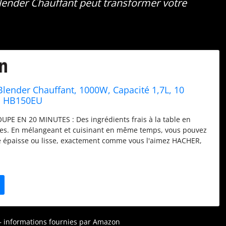
ender Chauffant peut transformer votre
Blender Chauffant, 1000W, Capacité 1,7L, 10
 HB150EU
UPE EN 20 MINUTES : Des ingrédients frais à la table en
es. En mélangeant et cuisinant en même temps, vous pouvez
 épaisse ou lisse, exactement comme vous l'aimez HACHER,
R ET CUIRE : Mixez des créations chaudes et froides.
ant intégré cuit les ingrédients directement dans le récipient
ant à la texture souhaitée PAS DE QUESTIONNEMENT: 10
uisson et de mixage Auto-iQ font le travail à votre place.
le avec 6 réglages manuels. La fonction Auto-Stir aide les
re uniformément sans coller FACILE À NETTOYER : Programme
dié. Pichet en verre résistant à la chaleur avec revêtement
r – informations fournies par Amazon
e jusqu'à 1,7 litre à froid et 1,4 litre à chaud. Couvercle avec