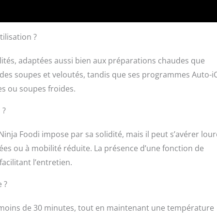
intégré INCLUT: Soupeuse Ninja Foodi, cruche en verre
haleur (remplissage maximal : 1,7L froid, 1,4L chaud), tamper,
oyage, base du moteur 1000W, guide de recettes DIMENSIONS
ilisation ?
 x P20cm. Poids : 2,6kg
lités, adaptées aussi bien aux préparations chaudes que
on des soupes et veloutés, tandis que ses programmes Auto-i
es ou soupes froides.
 ?
Ninja Foodi impose par sa solidité, mais il peut s’avérer lou
s ou à mobilité réduite. La présence d’une fonction de
ilitant l’entretien.
 ?
n moins de 30 minutes, tout en maintenant une température