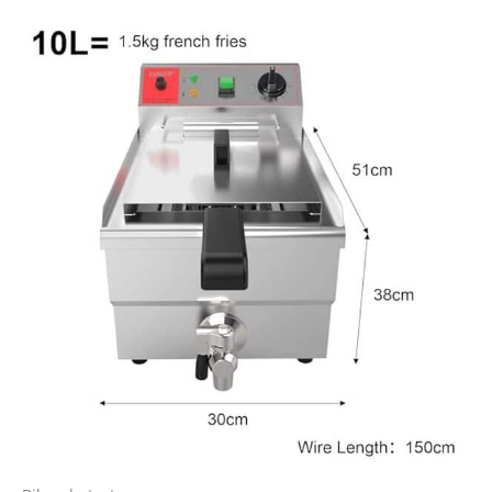
amovibles de la friteuse
à induction sont faciles
à nettoyer et lavables
au lave-vaisselle.
Robinet de vidange
robuste pour
l'évacuation de l'huile
et un nettoyage facile.