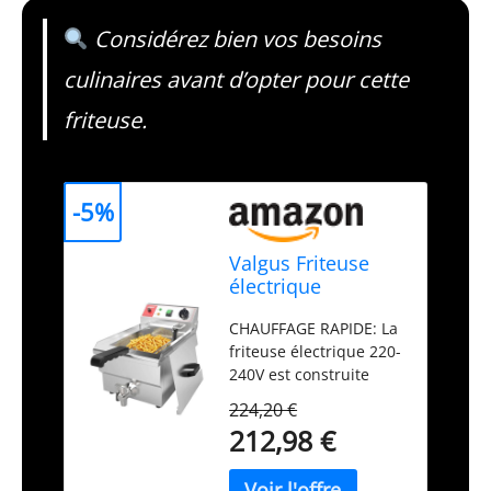
Considérez bien vos besoins
culinaires avant d’opter pour cette
friteuse.
-5%
Valgus Friteuse
électrique
commerciale en
CHAUFFAGE RAPIDE: La
acier inoxydable
friteuse électrique 220-
3000W 10L
240V est construite
avec un corps de
224,20 €
machine en métal de
212,98 €
galvanoplastie de
qualité supérieure, un
panier en acier