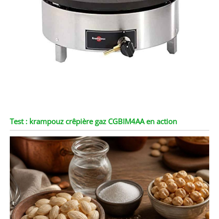
Test : krampouz crêpière gaz CGBIM4AA en action