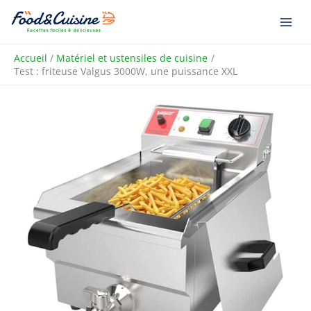
Aller
R
au
e
contenu
c
Accueil
Matériel et ustensiles de cuisine
h
Test : friteuse Valgus 3000W, une puissance XXL
e
r
c
h
e
r