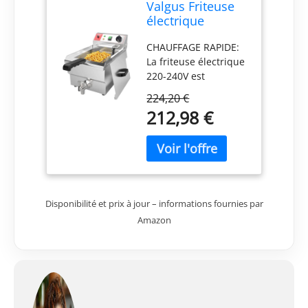
Valgus Friteuse
électrique
commerciale en
CHAUFFAGE RAPIDE:
acier inoxydable
La friteuse électrique
3000W 10L
220-240V est
construite avec un
224,20 €
corps de machine en
212,98 €
métal de
galvanoplastie de
qualité supérieure,
un panier en acier
inoxydable, un
robinet et un tube
Disponibilité et prix à jour – informations fournies par
chauffant amélioré
qui se réchauffent
Amazon
même et plus
rapidement.
Température réglable
(50-190 ) idéale pour
divers aliments frits
comme le fish n