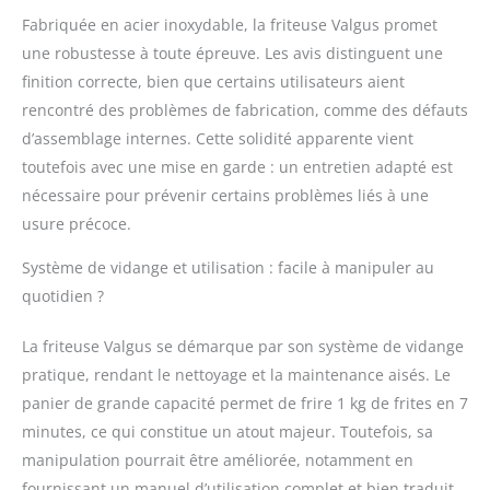
panier le rend facile à
Fabriquée en acier inoxydable, la friteuse Valgus promet
ranger. GRANDE
une robustesse à toute épreuve. Les avis distinguent une
CAPACITÉ DE 10L :
finition correcte, bien que certains utilisateurs aient
Réservoir de 10L
(environ 1,5 kg de frites
rencontré des problèmes de fabrication, comme des défauts
à la fois). Les volumes
d’assemblage internes. Cette solidité apparente vient
d'huile max et min sont
toutefois avec une mise en garde : un entretien adapté est
gravés dans le réservoir
nécessaire pour prévenir certains problèmes liés à une
(volume d'huile max
recommandé : 8L).
usure précoce.
Puissance : 3000W.
Idéal pour les
Système de vidange et utilisation : facile à manipuler au
utilisations
quotidien ?
commerciales, telles
que les restaurants, les
La friteuse Valgus se démarque par son système de vidange
supermarchés, les
pratique, rendant le nettoyage et la maintenance aisés. Le
stands de restauration
panier de grande capacité permet de frire 1 kg de frites en 7
rapide, les snack-bars,
les fêtes, les grandes
minutes, ce qui constitue un atout majeur. Toutefois, sa
familles, etc. Plus sûr :
manipulation pourrait être améliorée, notamment en
les déflecteurs
fournissant un manuel d’utilisation complet et bien traduit