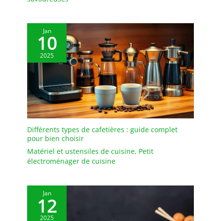
Jan
10
2025
Différents types de cafetières : guide complet
pour bien choisir
Matériel et ustensiles de cuisine
,
Petit
électroménager de cuisine
Jan
12
2025