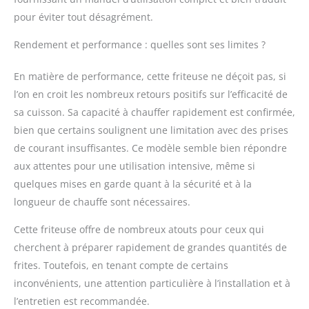
empêchent le panier
pour éviter tout désagrément.
d'entrer directement en
contact avec le tuyau
Rendement et performance : quelles sont ses limites ?
de chauffage et
réduisent l'adhérence
des résidus
En matière de performance, cette friteuse ne déçoit pas, si
alimentaires.
l’on en croit les nombreux retours positifs sur l’efficacité de
Couvercles avec
sa cuisson. Sa capacité à chauffer rapidement est confirmée,
poignée pour un
bien que certains soulignent une limitation avec des prises
chauffage rapide et une
de courant insuffisantes. Ce modèle semble bien répondre
protection. La
protection contre la
aux attentes pour une utilisation intensive, même si
surchauffe coupe
quelques mises en garde quant à la sécurité et à la
automatiquement
longueur de chauffe sont nécessaires.
l'alimentation si la
température atteint 260
Cette friteuse offre de nombreux atouts pour ceux qui
°C. NETTOYAGE
cherchent à préparer rapidement de grandes quantités de
DURABLE ET FACILE:
Épaississez le réservoir
frites. Toutefois, en tenant compte de certains
en acier inoxydable
inconvénients, une attention particulière à l’installation et à
pour une utilisation
l’entretien est recommandée.
durable. Les paniers