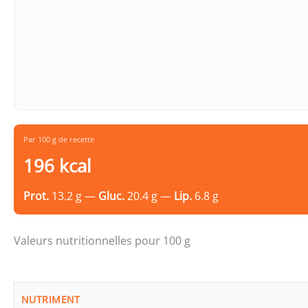
Par 100 g de recette
196 kcal
Prot.
13.2 g —
Gluc.
20.4 g —
Lip.
6.8 g
Valeurs nutritionnelles pour 100 g
NUTRIMENT