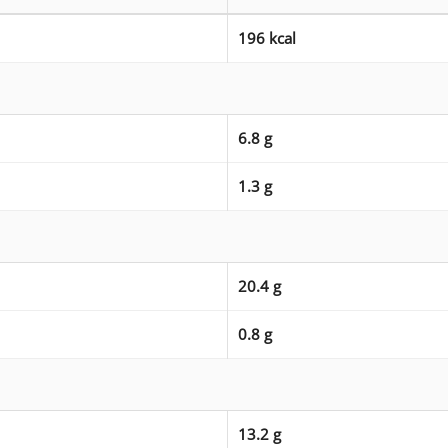
196 kcal
6.8 g
1.3 g
20.4 g
0.8 g
13.2 g