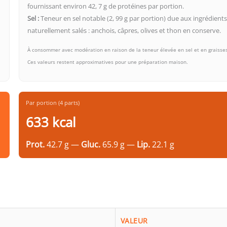
fournissant environ 42, 7 g de protéines par portion.
Sel :
Teneur en sel notable (2, 99 g par portion) due aux ingrédient
naturellement salés : anchois, câpres, olives et thon en conserve.
À consommer avec modération en raison de la teneur élevée en sel et en graisse
Ces valeurs restent approximatives pour une préparation maison.
Par portion (4 parts)
633 kcal
Prot.
42.7 g —
Gluc.
65.9 g —
Lip.
22.1 g
VALEUR