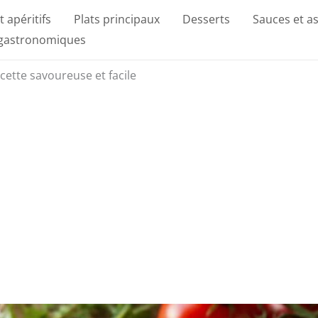
t apéritifs
Plats principaux
Desserts
Sauces et a
 gastronomiques
recette savoureuse et facile