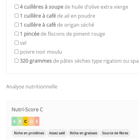
4
cuillères à soupe
de huile d’olive extra vierge
1
cuillère à café
de ail en poudre
1
cuillère à café
de origan séché
1
pincée
de flocons de piment rouge
sel
poivre noir moulu
320
grammes
de pâtes sèches type rigatoni ou spa
Analyse nutritionnelle
Nutri-Score C
A
B
C
D
E
Riche en protéines
Assez salé
Riche en graisses
Source de fibres