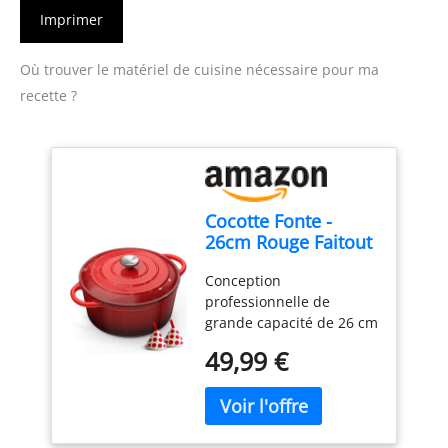
Imprimer
Où trouver le matériel de cuisine nécessaire pour ma
recette ?
Cocotte Fonte -
26cm Rouge Faitout
Marmite Four
Conception
Hollandais avec
professionnelle de
Couvercle, Topbooc
grande capacité de 26 cm
5L Dutch Oven
: Pesant environ 5 kg,
Émaillée
49,99 €
Topbooc casserole ronde
Compatible
classique de 26 cm de
Induction, Gaz,
diamètre et de
Four, Casserole
profondeur appropriée
pour Braiser