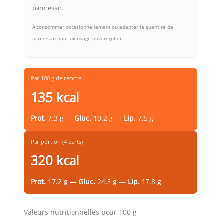
parmesan.
À consommer occasionnellement ou adapter la quantité de
parmesan pour un usage plus régulier.
Par 100 g de recette
135 kcal
Prot.
7.3 g —
Gluc.
10.2 g —
Lip.
7.5 g
Par portion (4 parts)
320 kcal
Prot.
17.2 g —
Gluc.
24.3 g —
Lip.
17.8 g
Valeurs nutritionnelles pour 100 g