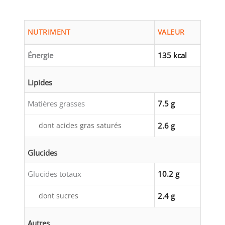
NUTRIMENT
VALEUR
Énergie
135 kcal
Lipides
Matières grasses
7.5 g
dont acides gras saturés
2.6 g
Glucides
Glucides totaux
10.2 g
dont sucres
2.4 g
Autres