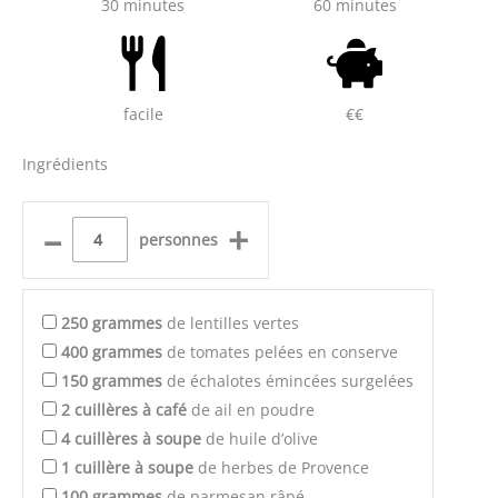
30 minutes
60 minutes
facile
€€
Ingrédients
–
+
personnes
250
grammes
de lentilles vertes
400
grammes
de tomates pelées en conserve
150
grammes
de échalotes émincées surgelées
2
cuillères à café
de ail en poudre
4
cuillères à soupe
de huile d’olive
1
cuillère à soupe
de herbes de Provence
100
grammes
de parmesan râpé