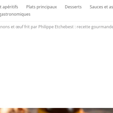
t apéritifs
Plats principaux
Desserts
Sauces et a
 gastronomiques
ons et œuf frit par Philippe Etchebest : recette gourmand