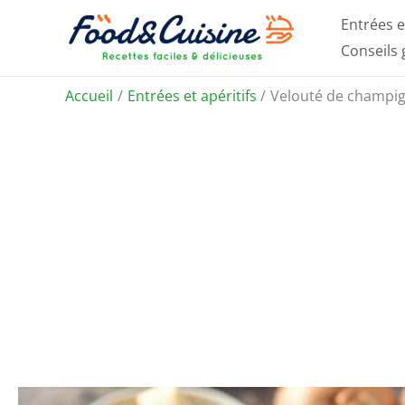
Aller
Entrées e
au
Conseils
contenu
Accueil
Entrées et apéritifs
Velouté de champign