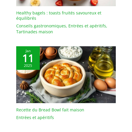
bols à céréales et repas
couvre tous les besoins
Healthy bagels : toasts fruités savoureux et
familiaux. Son emballage
équilibrés
cadeau raffiné en fait un
Conseils gastronomiques
,
Entrées et apéritifs
,
présent idéal.
Tartinades maison
Jan
11
2025
Recette du Bread Bowl fait maison
Entrées et apéritifs