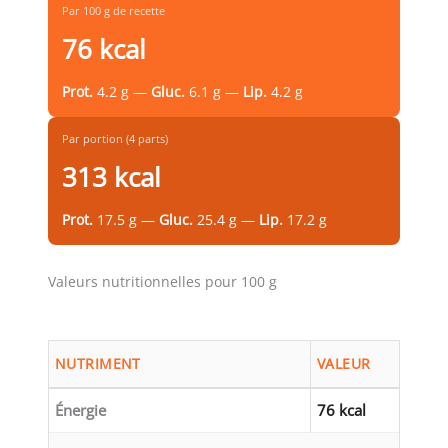
Par 100 g de recette
76 kcal
Prot.
4.2 g —
Gluc.
6.1 g —
Lip.
4.2 g
Par portion (4 parts)
313 kcal
Prot.
17.5 g —
Gluc.
25.4 g —
Lip.
17.2 g
Valeurs nutritionnelles pour 100 g
NUTRIMENT
VALEUR
Énergie
76 kcal