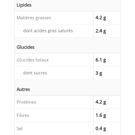
Lipides
Matières grasses
4.2 g
dont acides gras saturés
2.4 g
Glucides
Glucides totaux
6.1 g
dont sucres
3 g
Autres
Protéines
4.2 g
Fibres
1.6 g
Sel
0.4 g