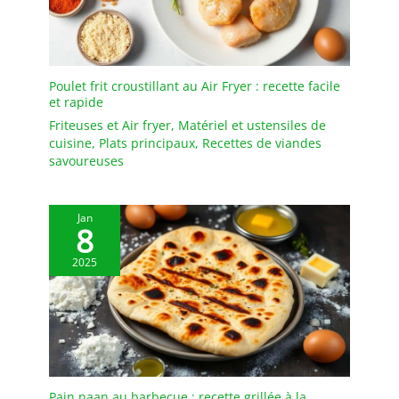
ondes, au four et au lave-
vaisselle. SENTEZ-VOUS
LIBRE DE LES UTILISER :
Les bols de cuisine sont
fabriqués en argile
Poulet frit croustillant au Air Fryer : recette facile
céramique ORC, sans
et rapide
cadmium ni plomb, sains
Friteuses et Air fryer
,
Matériel et ustensiles de
et sûrs à utiliser. FACILE
cuisine
,
Plats principaux
,
Recettes de viandes
À NETTOYER : Ces bols
savoureuses
MALACASA blancs ivoire
bénéficient de la
technologie de vernis
Jan
GLIDECOAT, offrant une
8
surface lisse qui ne laisse
2025
pas de taches et est
facile à nettoyer.
MULTIFONCTION : Les
bols en céramique
MALACASA sont parfaits
pour les céréales, la
soupe et les flocons
d'avoine.
Pain naan au barbecue : recette grillée à la