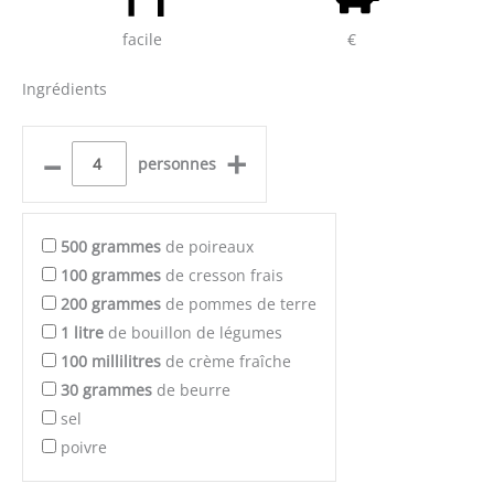
facile
€
Ingrédients
–
+
personnes
500
grammes
de poireaux
100
grammes
de cresson frais
200
grammes
de pommes de terre
1
litre
de bouillon de légumes
100
millilitres
de crème fraîche
30
grammes
de beurre
sel
poivre