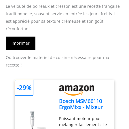
Le velouté de poireaux et cresson est une recette française
traditionnelle, souvent servie en entrée les jours froids. Il
est apprécié pour sa texture crémeuse et son goût
réconfortant.
Imprimer
Où trouver le matériel de cuisine nécessaire pour ma
recette ?
-29%
Bosch MSM66110
ErgoMixx - Mixeur
plongeant, 2
Puissant moteur pour
vitesses
mélanger facilement : Le