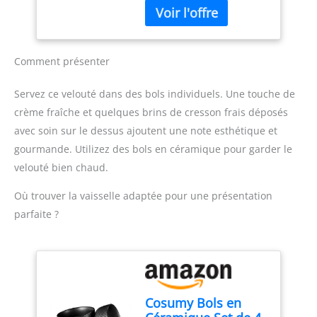
cela en appuyant sur un
Accessoire polyvalent
bouton PIED ANTI-
inclus : Le mixeur est
ECLABOUSSURES : Le
livré avec un gobelet
pied antiéclaboussures
pratique pour mesurer et
Comment présenter
évite les éclaboussures et
mixer directement les
les dégâts, pour une
ingrédients, simplifiant la
Servez ce velouté dans des bols individuels. Une touche de
expérience plus propre
préparation des repas
crème fraîche et quelques brins de cresson frais déposés
et plus agréable DESIGN
Contenu de la livraison :
avec soin sur le dessus ajoutent une note esthétique et
CONFORTABLE : Une
Mixeur plongeant
poignée ergonomique
ErgoMixx 600 W avec 2
gourmande. Utilizez des bols en céramique pour garder le
avec une prise en main
vitesses et gobelet
velouté bien chaud.
texturée, pour
doseur
expérience plus facile et
Où trouver la vaisselle adaptée pour une présentation
plus confortable, idéal
parfaite ?
pour une utilisation
fréquente DURABLE : 2
lames Zelkrom qui
garantissent des
performances durables
REPARABILITE 15 ANS AU
Cosumy Bols en
JUSTE PRIX : engagement