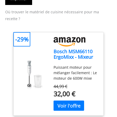
Où trouver le matériel de cuisine nécessaire pour ma
recette ?
-29%
Bosch MSM66110
ErgoMixx - Mixeur
plongeant, 2
Puissant moteur pour
vitesses
mélanger facilement : Le
moteur de 600W mixe
sans effort les
44,99 €
ingrédients les plus durs
32,00 €
; préparez de
nombreuses recettes
grâce à une large gamme
d’accessoires Contrôle
aisé d’une seule main : 2