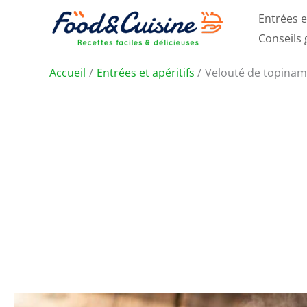
Aller
Entrées e
au
Conseils
contenu
Accueil
Entrées et apéritifs
Velouté de topinamb