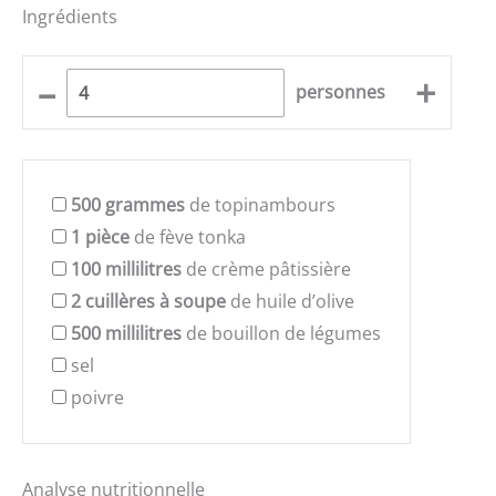
Ingrédients
–
+
personnes
500
grammes
de topinambours
1
pièce
de fève tonka
100
millilitres
de crème pâtissière
2
cuillères à soupe
de huile d’olive
500
millilitres
de bouillon de légumes
sel
poivre
Analyse nutritionnelle