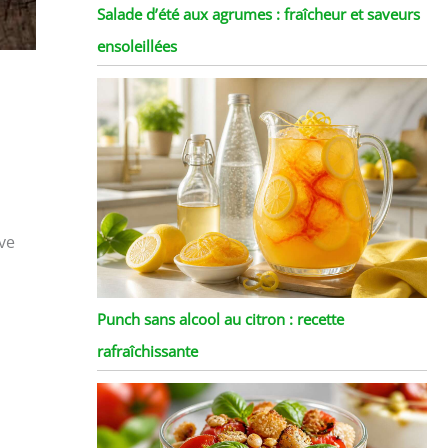
Salade d’été aux agrumes : fraîcheur et saveurs
ensoleillées
ve
Punch sans alcool au citron : recette
rafraîchissante