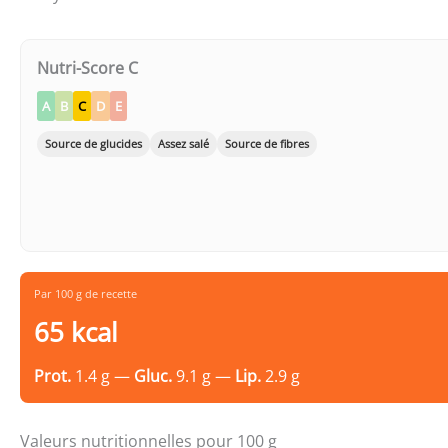
Nutri-Score C
A
B
C
D
E
Source de glucides
Assez salé
Source de fibres
Par 100 g de recette
65 kcal
Prot.
1.4 g —
Gluc.
9.1 g —
Lip.
2.9 g
Valeurs nutritionnelles pour 100 g