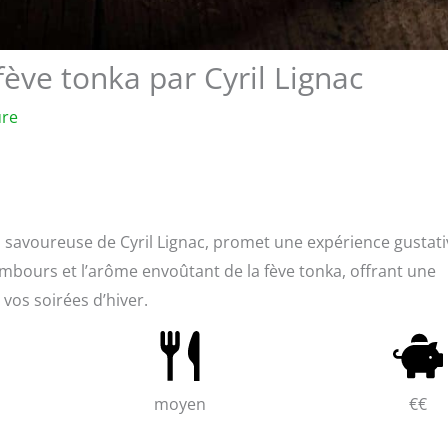
ève tonka par Cyril Lignac
ure
n savoureuse de Cyril Lignac, promet une expérience gustati
ambours et l’arôme envoûtant de la fève tonka, offrant une
 vos soirées d’hiver.
moyen
€€