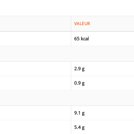
VALEUR
65 kcal
2.9 g
0.9 g
9.1 g
5.4 g