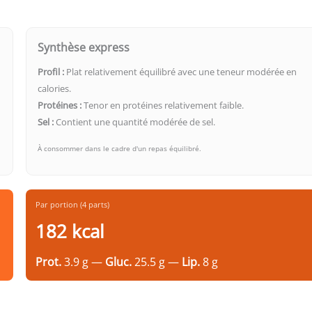
Synthèse express
Profil :
Plat relativement équilibré avec une teneur modérée en
calories.
Protéines :
Tenor en protéines relativement faible.
Sel :
Contient une quantité modérée de sel.
À consommer dans le cadre d'un repas équilibré.
Par portion (4 parts)
182 kcal
Prot.
3.9 g —
Gluc.
25.5 g —
Lip.
8 g