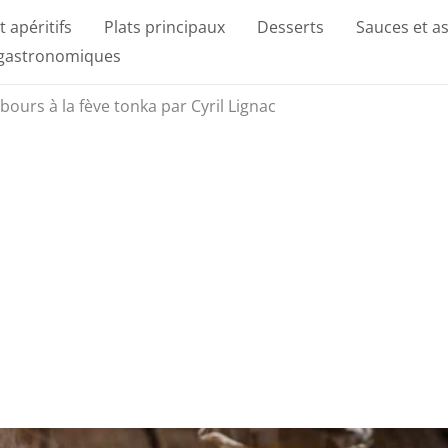
t apéritifs
Plats principaux
Desserts
Sauces et a
 gastronomiques
ours à la fève tonka par Cyril Lignac