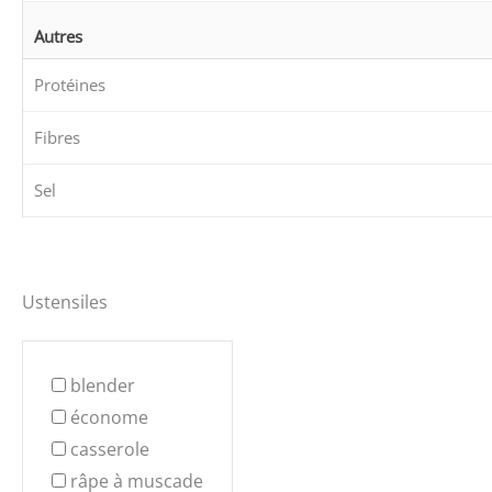
Autres
Protéines
Fibres
Sel
Ustensiles
blender
économe
casserole
râpe à muscade