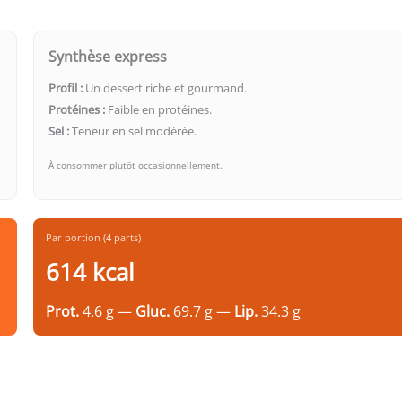
Synthèse express
Profil :
Un dessert riche et gourmand.
Protéines :
Faible en protéines.
Sel :
Teneur en sel modérée.
À consommer plutôt occasionnellement.
Par portion (4 parts)
614 kcal
Prot.
4.6 g —
Gluc.
69.7 g —
Lip.
34.3 g