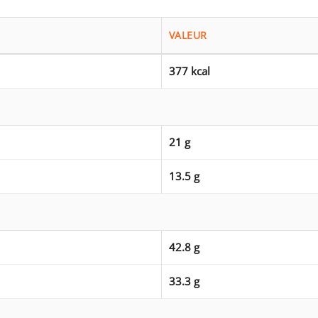
VALEUR
377 kcal
21 g
13.5 g
42.8 g
33.3 g