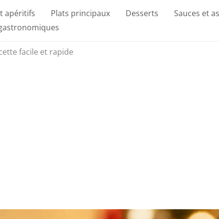
t apéritifs
Plats principaux
Desserts
Sauces et a
 gastronomiques
cette facile et rapide