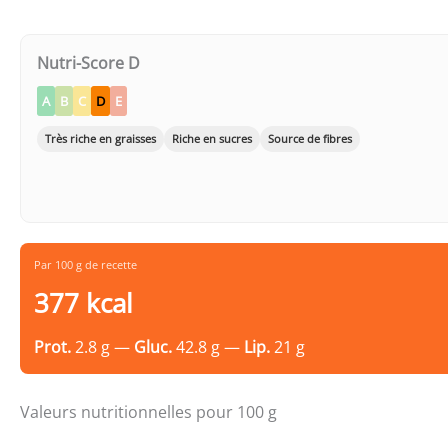
Nutri-Score D
A
B
C
D
E
Très riche en graisses
Riche en sucres
Source de fibres
Par 100 g de recette
377 kcal
Prot.
2.8 g —
Gluc.
42.8 g —
Lip.
21 g
Valeurs nutritionnelles pour 100 g