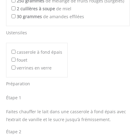
250
grammes
de mélange de fruits rouges (surgelés)
2
cuillères à soupe
de miel
30
grammes
de amandes effilées
Ustensiles
casserole à fond épais
fouet
verrines en verre
Préparation
Étape 1
Faites chauffer le lait dans une casserole à fond épais avec
l’extrait de vanille et le sucre jusqu’à frémissement.
Étape 2