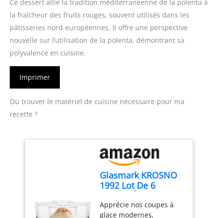
Ce dessert allie la tradition méditerranéenne de la polenta à
la fraîcheur des fruits rouges, souvent utilisés dans les
pâtisseries nord-européennes. Il offre une perspective
nouvelle sur l’utilisation de la polenta, démontrant sa
polyvalence en cuisine.
Imprimer
Où trouver le matériel de cuisine nécessaire pour ma
recette ?
Glasmark KROSNO
1992 Lot De 6
Coupes À Glace En
Apprécie nos coupes à
Verre Transparent
glace modernes,
Coupes À Dessert