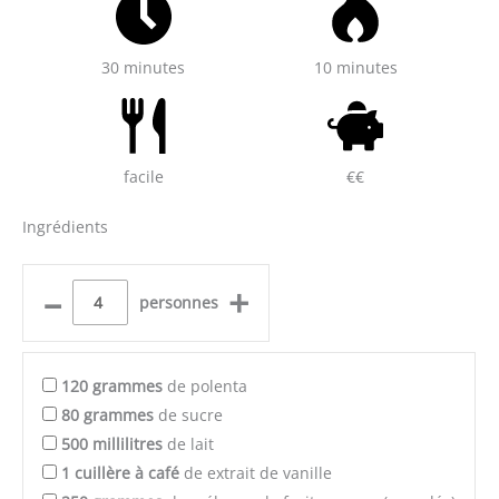
30 minutes
10 minutes
facile
€€
Ingrédients
–
+
personnes
120
grammes
de polenta
80
grammes
de sucre
500
millilitres
de lait
1
cuillère à café
de extrait de vanille