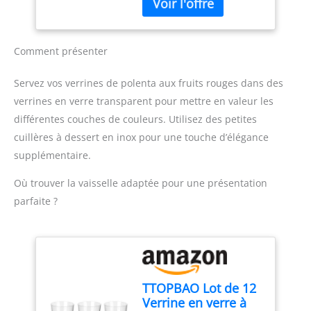
bouches lors de repas et
contemporaine. D’une
événements VERRINE
capacité de 170 ml (82
DESSERT FORMAT
mm de diamètre, 58 mm
COMPACT - Chaque
de hauteur), ces coupes
Comment présenter
verrine dessert a une
sont compatibles avec le
capacité d’environ 80 ml,
lave-vaisselle, offrant une
Servez vos verrines de polenta aux fruits rouges dans des
idéale pour petites
grande commodité au
verrines en verre transparent pour mettre en valeur les
portions, dégustations et
quotidien.
différentes couches de couleurs. Utilisez des petites
présentation de
préparations en couches
cuillères à dessert en inox pour une touche d’élégance
VERRINES EN VERRE
supplémentaire.
DESSERT TRANSPARENT -
Le verre transparent
Où trouver la vaisselle adaptée pour une présentation
permet de bien visualiser
parfaite ?
les couches, couleurs et
textures des desserts,
entrées et amuse-
bouches lors du service
VERRINE VERRE APERITIF
POLYVALENT - Convient
TTOPBAO Lot de 12
pour desserts, entrées et
Verrine en verre à
apéritifs, ce qui rend ces