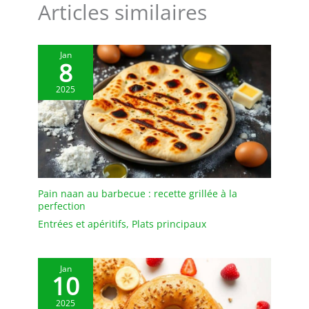
Articles similaires
de pâtisserie où la
préparation de desserts
est fréquente.
Jan
8
2025
Pain naan au barbecue : recette grillée à la
perfection
Entrées et apéritifs
,
Plats principaux
Jan
10
2025