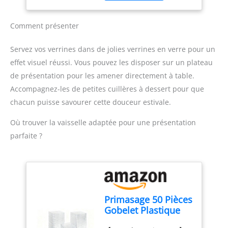
pratique et écologique
ihren dessertbedarf zu
lors de vos événements
decken undsüben
Polyvalence culinaire :
nachmittagstee zu
Comment présenter
ideals pour servir une
genieben. Les verres de
variété de desserts,
dessert seulement faciles
Servez vos verrines dans de jolies verrines en verre pour un
verrines apéritives, ou
à nettoyer. Ils
effet visuel réussi. Vous pouvez les disposer sur un plateau
petites portions lors de
conviennent
de présentation pour les amener directement à table.
réceptions ou fêtes
parfaitement à
Robustesse et fiabilité :
différentes occasions
Accompagnez-les de petites cuillères à dessert pour que
Fabriquées à partir de
telles que les fêtes, les
chacun puisse savourer cette douceur estivale.
plastique de qualité, ces
mariages ou les
verrines sont solides et
célébrations et vous
Où trouver la vaisselle adaptée pour une présentation
peuvent être réutilisées à
garantissent une
parfaite ?
plusieurs reprises
expérience gustative de
Réduction des déchets :
haute qualité.
En optant pour des
verrines réutilisables,
vous contribuez à réduire
la quantité de déchets
Primasage 50 Pièces
plastiques générés lors
Gobelet Plastique
de vos événements
avec Couvercle,