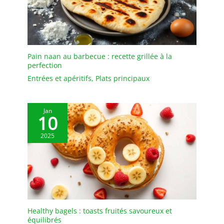
même aux gobelets de
dégustation des salons
professionnels. Les
gobelets sont empilables
pour gagner de la place
et faciles à transporter
Pain naan au barbecue : recette grillée à la
perfection
Entrées et apéritifs
,
Plats principaux
Jan
10
2025
Healthy bagels : toasts fruités savoureux et
équilibrés