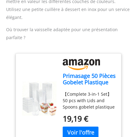
mettre en valeur les différentes couches de couleurs.
accessoires. Compact et
Utilisez une petite cuillère à dessert en inox pour un service
pratique pour un usage
quotidien : Léger, doté
élégant.
d'un câble de 1 mètre et
d'un design compact, ce
Où trouver la vaisselle adaptée pour une présentation
mixeur est facile à ranger
parfaite ?
et parfait pour toutes vos
tâches de cuisine.
Primasage 50 Pièces
Gobelet Plastique
avec Couvercle,
【Complete 3-in-1 Set】
Verrine Plastique
50 pcs with Lids and
Réutilisable 160ml,
Spoons gobelet plastique
Verrine Dessert
Ce set contient 50
pour Crème Glacée
19,19 €
gobelets en plastique
Pudding Mousse
robustes (160ml/5 oz), 50
Party Pique - Nique
couvercles transparents