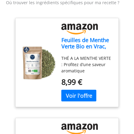
Où trouver les ingrédients spécifiques pour ma recette ?
Feuilles de Menthe
Verte Bio en Vrac,
Brisures - Infusion
THÉ A LA MENTHE VERTE
Tisane Bio ou
: Profitez d’une saveur
Utilisation Culinaire
aromatique
- Mentha Spicata L. -
caractéristique avec
Agriculture
8,99 €
notre menthe verte bio
Biologique - Odeur
en vrac. Avec son goût
et Saveur
intense et rafraîchissant,
Aromatiques -
la tisane de menthe verte
Sachet 100 gr (50
est réputée pour ses
Tasses)
propriétés apaisantes et
son utilisation pour le
confort digestif. Idéale en
infusion ou pour