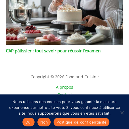
CAP pâtissier : tout savoir pour réussir l’examen
Copyright © 2026 Food and Cuisine
A propos
Contact
Nous utilisons des cookies pour vous garantir la meilleure
Plan du site
expérience sur notre site web. Si vous continuez à utiliser ce
Mentions légales
site, nous supposerons que vous en êtes satisfait.
Politique de confidentialité
Oui
Non
Politique de confidentialité