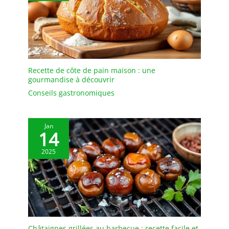
que du vin fait maison,
des spiritueux, du lait de
poule, de la bière, des
liqueurs, de l'huile
d'olive, du vinaigre, des
huiles, des spiritueux,
des jus, de la limonade et
Recette de côte de pain maison : une
gourmandise à découvrir
bien plus encore.
bouteille verre 0.5l,
Conseils gastronomiques
bouteille verre 500ml,
bouteille en verre avec
bouchon, bouteille rhum
Jan
14
arrangé vide, gourde
verre 500ml, petite fiole
2025
en verre avec bouchon
Châtaignes grillées au barbecue : recette facile et