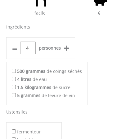
facile
€
Ingrédients
–
+
personnes
500
grammes
de coings séchés
4
litres
de eau
1.5
kilogrammes
de sucre
5
grammes
de levure de vin
Ustensiles
fermenteur