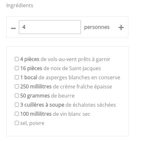
Ingrédients
–
+
personnes
4
pièces
de vols-au-vent prêts à garnir
16
pièces
de noix de Saint-Jacques
1
bocal
de asperges blanches en conserve
250
millilitres
de crème fraîche épaisse
50
grammes
de beurre
3
cuillères à soupe
de échalotes séchées
100
millilitres
de vin blanc sec
sel, poivre