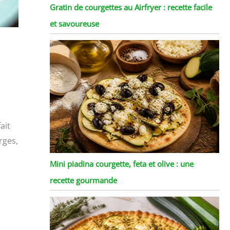
Gratin de courgettes au Airfryer : recette facile
et savoureuse
ait
rges,
Mini piadina courgette, feta et olive : une
recette gourmande