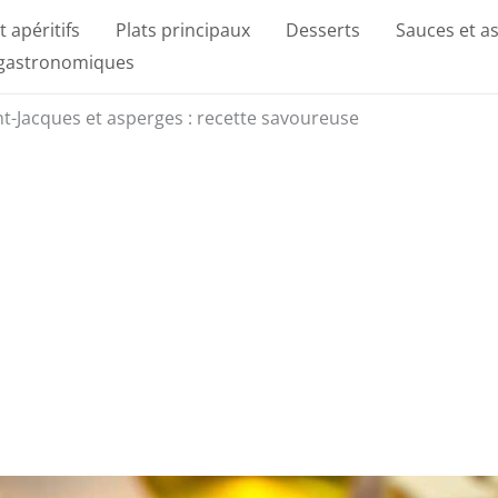
t apéritifs
Plats principaux
Desserts
Sauces et a
 gastronomiques
nt-Jacques et asperges : recette savoureuse