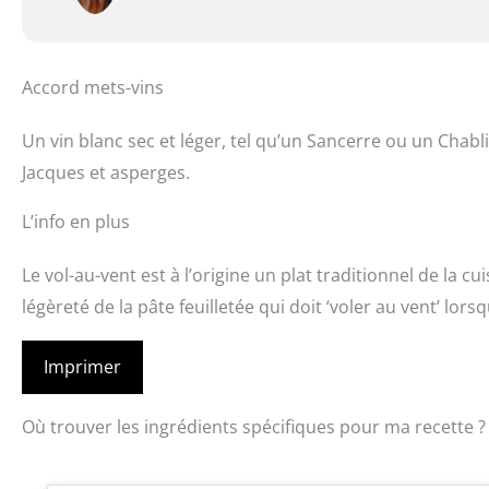
Accord mets-vins
Un vin blanc sec et léger, tel qu’un Sancerre ou un Chab
Jacques et asperges.
L’info en plus
Le vol-au-vent est à l’origine un plat traditionnel de la cu
légèreté de la pâte feuilletée qui doit ‘voler au vent’ lorsqu
Imprimer
Où trouver les ingrédients spécifiques pour ma recette ?