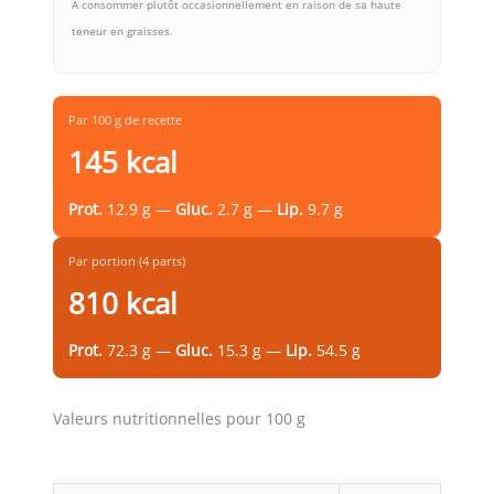
À consommer plutôt occasionnellement en raison de sa haute
teneur en graisses.
Par 100 g de recette
145 kcal
Prot.
12.9 g —
Gluc.
2.7 g —
Lip.
9.7 g
Par portion (4 parts)
810 kcal
Prot.
72.3 g —
Gluc.
15.3 g —
Lip.
54.5 g
Valeurs nutritionnelles pour 100 g