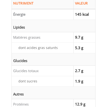
NUTRIMENT
VALEUR
Énergie
145 kcal
Lipides
Matières grasses
9.7 g
dont acides gras saturés
5.3 g
Glucides
Glucides totaux
2.7 g
dont sucres
1.9 g
Autres
Protéines
12.9 g