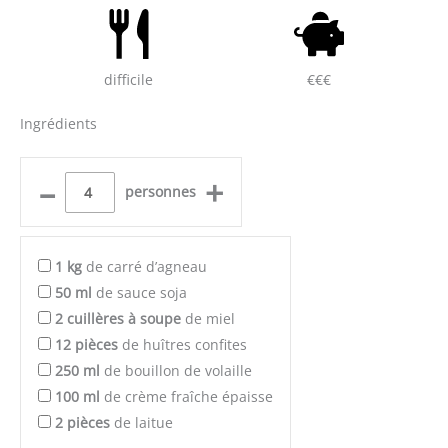
difficile
€€€
Ingrédients
–
+
personnes
1
kg
de carré d’agneau
50
ml
de sauce soja
2
cuillères à soupe
de miel
12
pièces
de huîtres confites
250
ml
de bouillon de volaille
100
ml
de crème fraîche épaisse
2
pièces
de laitue