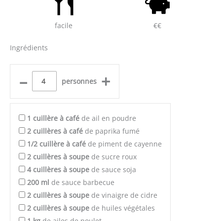
facile
€€
Ingrédients
–
+
personnes
1
cuillère à café
de ail en poudre
2
cuillères à café
de paprika fumé
1/2
cuillère à café
de piment de cayenne
2
cuillères à soupe
de sucre roux
4
cuillères à soupe
de sauce soja
200
ml
de sauce barbecue
2
cuillères à soupe
de vinaigre de cidre
2
cuillères à soupe
de huiles végétales
1
kg
de ailes de poulet