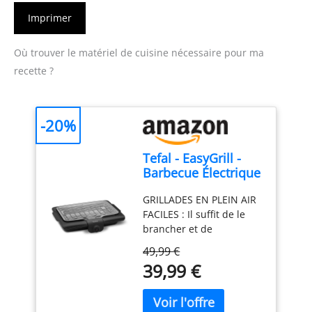
Imprimer
Où trouver le matériel de cuisine nécessaire pour ma
recette ?
-20%
Tefal - EasyGrill -
Barbecue Électrique
de table - 4
GRILLADES EN PLEIN AIR
personnes - 2100W
FACILES : Il suffit de le
brancher et de
commencer la cuisson,
49,99 €
pour des grillades
39,99 €
délicieuses avec votre
famille et vos amis
PUISSANT : Un barbecue