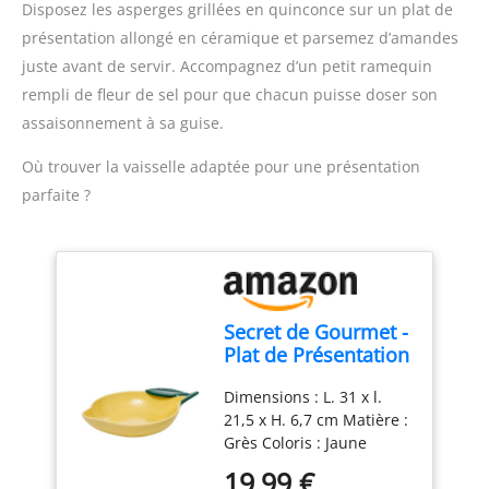
Disposez les asperges grillées en quinconce sur un plat de
réglable par bouton
sa durée de vie.
présentation allongé en céramique et parsemez d’amandes
rotatif 360° avec rétro-
juste avant de servir. Accompagnez d’un petit ramequin
éclairage LED. Le câble
d'alimentation de 1,4 m
rempli de fleur de sel pour que chacun puisse doser son
permet une flexibilité
assaisonnement à sa guise.
maximale Polyvalent –
Utilisable à l'intérieur
Où trouver la vaisselle adaptée pour une présentation
comme à l'extérieur, ce
parfaite ?
barbecue de table est
idéal pour un repas
convivial entre amis ou
en famille. Le bac à eau
réduit également fumée
et odeurs en plus de
Secret de Gourmet -
récupérer les graisses
Plat de Présentation
Grillades en toute
en Céramique
sécurité - Le revêtement
Dimensions : L. 31 x l.
"Citrons" 31cm
Safetouch du gril
21,5 x H. 6,7 cm Matière :
Jaune
électrique ne conduit pas
Grès Coloris : Jaune
la chaleur. La grille en
19,99 €
inox est protégée par un