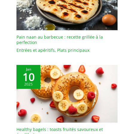
jeu d'enfant, à la main ou
au lave-vaisselle. Les
assiettes de service
s'empilent facilement
pour économiser de
l'espace dans votre
Pain naan au barbecue : recette grillée à la
perfection
armoire
Entrées et apéritifs
,
Plats principaux
Jan
10
2025
Healthy bagels : toasts fruités savoureux et