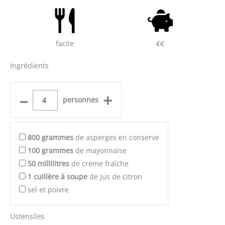
facile
€€
Ingrédients
–
+
personnes
800
grammes
de asperges en conserve
100
grammes
de mayonnaise
50
millilitres
de crème fraîche
1
cuillère à soupe
de jus de citron
sel et poivre
Ustensiles