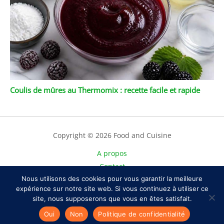
Coulis de mûres au Thermomix : recette facile et rapide
Copyright © 2026 Food and Cuisine
A propos
Contact
Plan du site
Nous utilisons des cookies pour vous garantir la meilleure
expérience sur notre site web. Si vous continuez à utiliser ce
Mentions légales
site, nous supposerons que vous en êtes satisfait.
Politique de confidentialité
Oui
Non
Politique de confidentialité