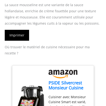
La sauce mousseline est une variante de la sauce
hollandaise, enrichie de crème fouettée pour une texture
légère et mousseuse. Elle est couramment utilisée pour
accompagner les légumes cuits à la vapeur ou les poissons.
Imprimer
Où trouver le matériel de cuisine nécessaire pour ma
recette ?
PSIDE Silvercrest
Monsieur Cuisine
Smart Black Edition
Cuisiner avec Monsieur
SKMS 1200 B1 1200
Cuisine Smart est varié,
W Noir