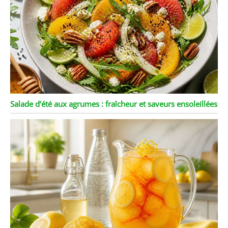
facile de retenir les
taches et les odeurs
après le nettoyage,
gardant la surface de la
plaque propre comme
neuve,ce qui le rend plus
sans soucis à utiliser.
Salade d’été aux agrumes : fraîcheur et saveurs ensoleillées