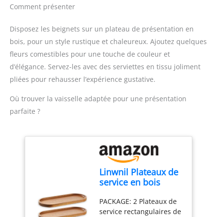
une cuisson toujours
engagement de
Comment présenter
croustillante Contrôle
réparabilité 15 ans au
facile: Thermostat
juste prix grâce à notre
Disposez les beignets sur un plateau de présentation en
réglable jusqu'à 190 °C
réseau de 6200
bois, pour un style rustique et chaleureux. Ajoutez quelques
avec témoin lumineux
réparateurs dans le
fleurs comestibles pour une touche de couleur et
pour des fritures
monde, pour contribuer
réussies Zone froide:
à la protection de
d’élégance. Servez-les avec des serviettes en tissu joliment
L’huile reste propre plus
l’environnement et à la
pliées pour rehausser l’expérience gustative.
longtemps, sans odeurs
réduction des déchets
fortes et avec un meilleur
CUISSON PRÉCISE :
Où trouver la vaisselle adaptée pour une présentation
goût des aliments
Réglage de la
parfaite ?
Nettoyage simple: Pièces
température (150°C à
amovibles compatibles
190°C), pour une grande
lave-vaisselle et parois
polyvalence et une
froides pour une
cuisson précise de tous
manipulation sûre
les types d'ingrédients
délicieux. CONTRÔLE
Linwnil Plateaux de
FACILE : Une grande
service en bois
fenêtre de visualisation
29x10 cm Assiettes
et une minuterie
PACKAGE: 2 Plateaux de
ovales en bois pour
numérique intégrée
service rectangulaires de
charcuterie,