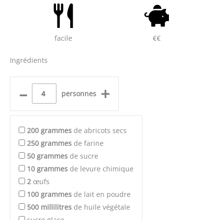
facile
€€
Ingrédients
–
+
personnes
200
grammes
de abricots secs
250
grammes
de farine
50
grammes
de sucre
10
grammes
de levure chimique
2
œufs
100
grammes
de lait en poudre
500
millilitres
de huile végétale
sucre glace